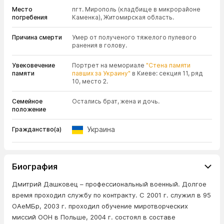
Место
пгт. Мирополь (кладбище в микрорайоне
погребения
Каменка), Житомирская область.
Причина смерти
Умер от полученого тяжелого пулевого
ранения в голову.
Увековечение
Портрет на мемориале
"Стена памяти
памяти
павших за Украину"
в Киеве: секция 11, ряд
10, место 2.
Семейное
Остались брат, жена и дочь.
положение
Украина
Гражданство(а)
Биография
Дмитрий Дашковец – профессиональный военный. Долгое
время проходил службу по контракту. С 2001 г. служил в 95
ОАеМБр, 2003 г. проходил обучение миротворческих
миссий ООН в Польше, 2004 г. состоял в составе