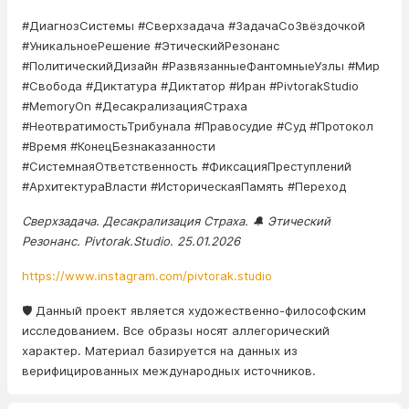
#ДиагнозСистемы #Сверхзадача #ЗадачаСоЗвёздочкой
#УникальноеРешение #ЭтическийРезонанс
#ПолитическийДизайн #РазвязанныеФантомныеУзлы #Мир
#Свобода #Диктатура #Диктатор #Иран #PivtorakStudio
#MemoryOn #ДесакрализацияСтраха
#НеотвратимостьТрибунала #Правосудие #Суд #Протокол
#Время #КонецБезнаказанности
#СистемнаяОтветственность #ФиксацияПреступлений
#АрхитектураВласти #ИсторическаяПамять #Переход
Сверхзадача. Десакрализация Страха. 🔔 Этический
Резонанс. Pivtorak.Studio. 25.01.2026
https://www.instagram.com/pivtorak.studio
🛡️ Данный проект является художественно-философским
исследованием. Все образы носят аллегорический
характер. Материал базируется на данных из
верифицированных международных источников.