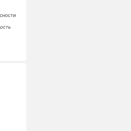
сности
ность