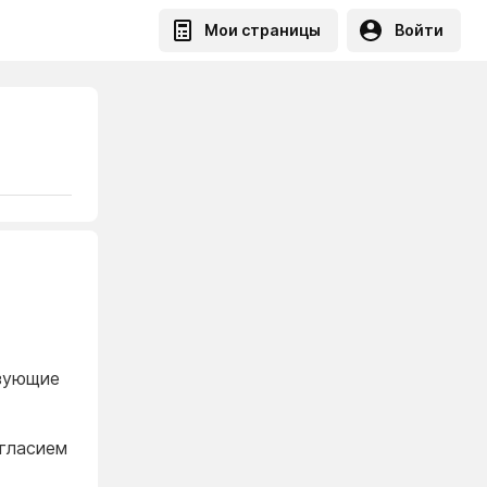
Мои страницы
Войти
изующие
огласием