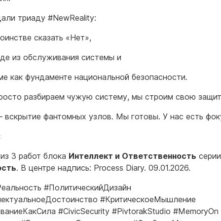
али триаду #NewReality:
тоинстве сказать «Нет»,
оде из обслуживания системы и
уме как фундаменте национальной безопасности.
росто разбираем чужую систему, мы строим свою защит
 вскрытие фантомных узлов. Мы готовы. У нас есть фок
:
из 3 работ блока
Интеллект и Ответственность
сери
ость
. В центре надпись: Process Diary. 09.01.2026.
еальность #ПолитическийДизайн
лектуальноеДостоинство #КритическоеМышление
ваниеКакСила #CivicSecurity #PivtorakStudio #MemoryOn