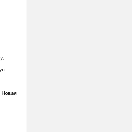
у.
ус.
и
Новая