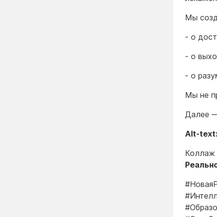
Мы созд
- о дос
- о вых
- о раз
Мы не п
Далее —
Alt-text
Коллаж 
Реальн
#НоваяР
#Интел
#Образо