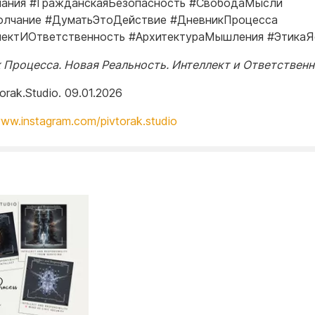
ания #ГражданскаяБезопасность #СвободаМысли
лчание #ДуматьЭтоДействие #ДневникПроцесса
ектИОтветственность #АрхитектураМышления #ЭтикаЯ
 Процесса. Новая Реальность. Интеллект и Ответствен
torak.Studio. 09.01.2026
www.instagram.com/pivtorak.studio