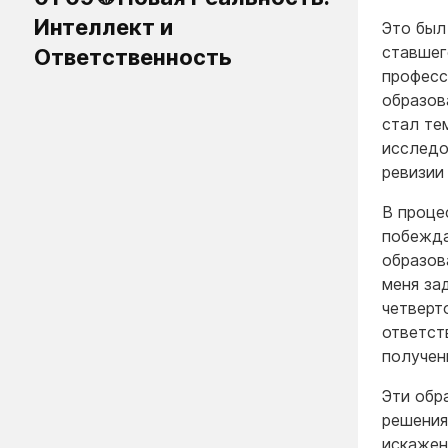
Интеллект и
Это был
ставшег
Ответственность
професс
образов
стал те
исследо
ревизии
В проце
побежда
образов
меня за
четверт
ответст
получен
Эти обр
решения
искажен