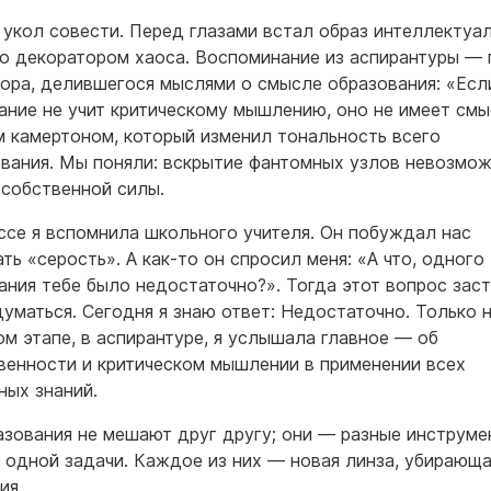
 укол совести. Перед глазами встал образ интеллектуал
о декоратором хаоса. Воспоминание из аспирантуры — 
ора, делившегося мыслями о смысле образования: «Есл
ание не учит критическому мышлению, оно не имеет смы
м камертоном, который изменил тональность всего
вания. Мы поняли: вскрытие фантомных узлов невозмож
 собственной силы.
ссе я вспомнила школьного учителя. Он побуждал нас
ть «серость». А как-то он спросил меня: «А что, одного
ания тебе было недостаточно?». Тогда этот вопрос зас
думаться. Сегодня я знаю ответ: Недостаточно. Только 
ом этапе, в аспирантуре, я услышала главное — об
венности и критическом мышлении в применении всех
ных знаний.
азования не мешают друг другу; они — разные инструме
 одной задачи. Каждое из них — новая линза, убирающ
ия.