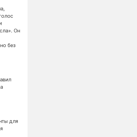
а,
голос
и
сла». Он
но без
тавил
на
нты для
ая