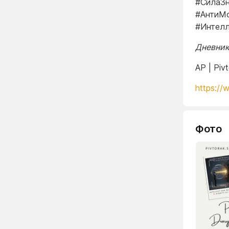
#СилаЗн
#АнтиМо
#Интелл
Дневник
AP | Piv
https://
Фото