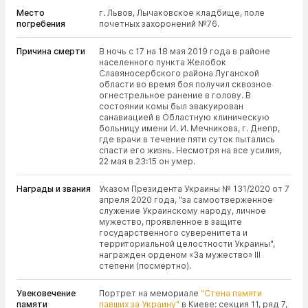
Место
г. Львов, Лычаковское кладбище, поле
погребения
почетных захоронений №76.
Причина смерти
В ночь с 17 на 18 мая 2019 года в районе
населенного пункта Желобок
Славяносербского района Луганской
области во время боя получил сквозное
огнестрельное ранение в голову. В
состоянии комы был эвакуирован
санавиацией в Областную клиническую
больницу имени И. И. Мечникова, г. Днепр,
где врачи в течение пяти суток пытались
спасти его жизнь. Несмотря на все усилия,
22 мая в 23:15 он умер.
Награды и звания
Указом Президента Украины № 131/2020 от 7
апреля 2020 года, "за самоотверженное
служение Украинскому народу, личное
мужество, проявленное в защите
государственного суверенитета и
территориальной целостности Украины",
награжден орденом «За мужество» III
степени (посмертно).
Увековечение
Портрет на мемориале
"Стена памяти
памяти
павших за Украину"
в Киеве: секция 11, ряд 7,