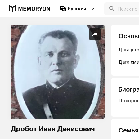
Русский
Основ
Дата ро
Дата см
Биогр
Похорон
Дробот Иван Денисович
Семья