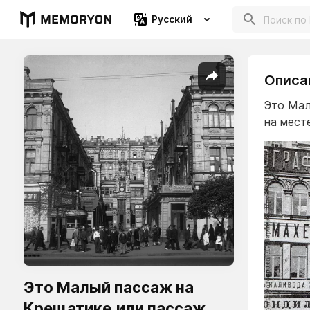
Русский
Описа
Это Мал
на мест
Это Малый пассаж на
Крещатике,или пассаж