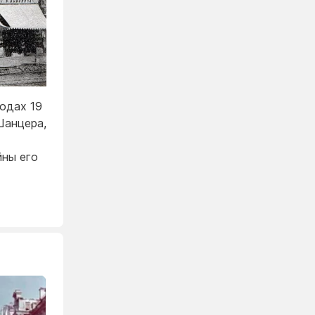
одах 19
Шанцера,
йны его