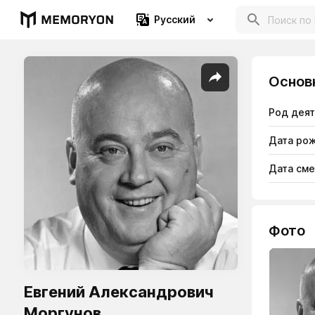
Русский
Основ
Род дея
Дата ро
Дата см
Фото
Евгений Александрович
Моргунов