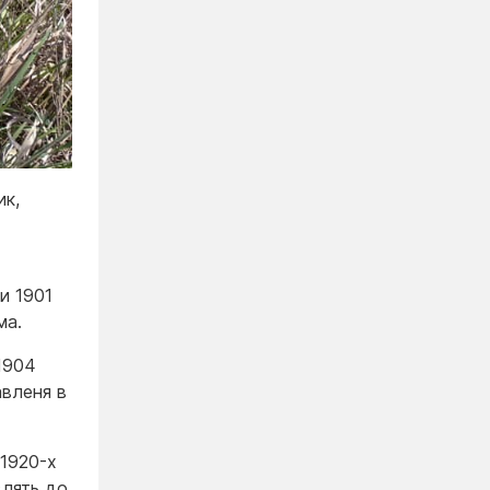
ик,
и 1901
ма.
1904
авленя в
 1920-х
лять до