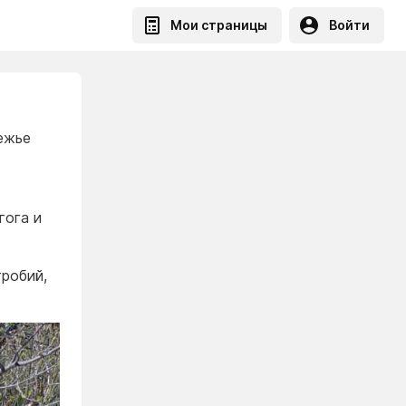
Мои страницы
Войти
ежье
гога и
робий,