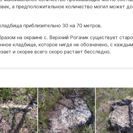
овек, а предположительное количество могил может до
кладбища приблизительно 30 на 70 метров.
бразом на окраине с. Верхний Рогачик существует стар
нное кладбище, которое нигде не обозначено, с кажды
езает и скорее всего скоро растает бесследно.