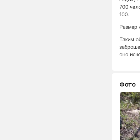
700 чел
100.
Размер 
Таким о
заброше
оно исч
Фото