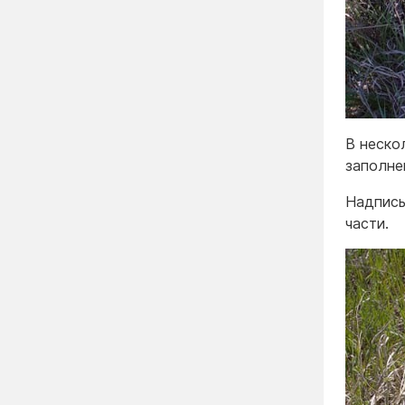
В неско
заполне
Надпись
части.