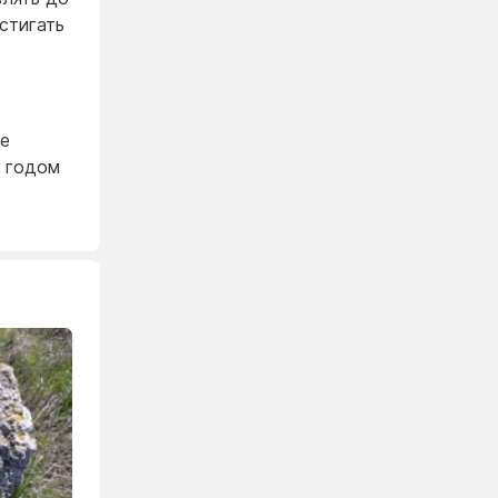
стигать
ое
м годом