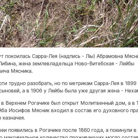
ут покоилась Сарра-Лея (надпись - Лiы) Абрамовна Мясн
Либина, жена землевладельца Ново-Витебская - Лейбы
ича Мясника.
рти трудно разобрать, но по метрикам Сарра-Лея в 1899 
сыновей, а в 1906 у Лейбы была уже другая жена - Неха
г. в Верхнем Рогачике был открыт Молитвенный дом, а в 
йба Иосифов Мясник входил в состав его духовного пр
 казначея.
реи появились в Рогачике после 1860 года, а покинули в
то максимальное количество проживающих могло состав