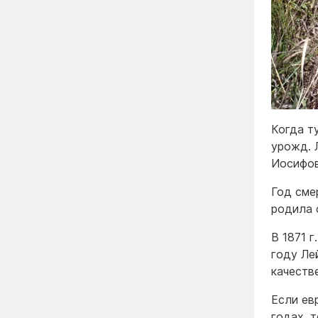
Когда т
урожд. 
Иосифов
Год сме
родила 
В 1871 
году Ле
качестве
Если ев
годах, 