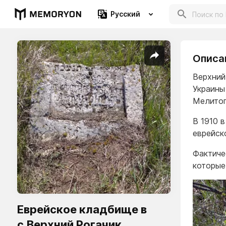
Русский
Описа
Верхний
Украины
Мелитоп
В 1910 
еврейск
Фактиче
которые
Еврейское кладбище в
с.Верхний Рогачик