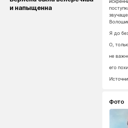
искренн
и напыщенна
поступк
звучаще
Волошин
Я до бе
О, толь
не важно
его похи
Источн
Фото