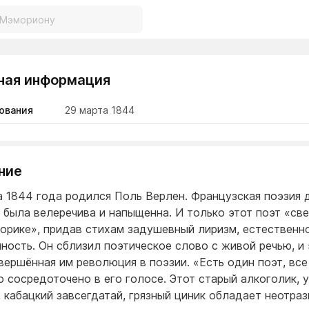
ная информация
ования
29 марта 1844
ние
а 1844 года родился Поль Верлен. Французская поэзия 
 была велеречива и напыщенна. И только этот поэт «св
орике», придав стихам задушевный лиризм, естественн
ность. Он сблизил поэтическое слово с живой речью, и 
вершённая им революция в поэзии. «Есть один поэт, все
о сосредоточено в его голосе. Этот старый алкоголик, 
, кабацкий завсегдатай, грязный циник обладает неотра