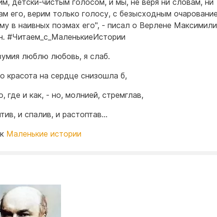
им, детски-чистым голосом, и мы, не веря ни словам, ни
ам его, верим только голосу, с безысходным очаровани
му в наивных поэмах его", - писал о Верлене Максимил
. #Читаем_с_МаленькиеИстории
зумия люблю любовь, я слаб.
ко красота на сердце снизошла б,
, где и как, - но, молнией, стремглав,
тив, и спалив, и растоптав...
ик
Маленькие истории