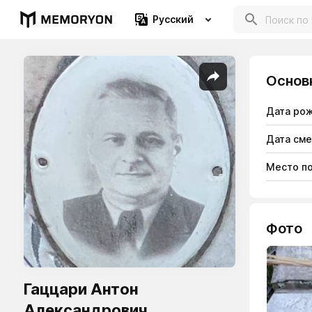
Русский
Основ
Дата ро
Дата см
Место п
Фото
Гаццари Антон
Александрович