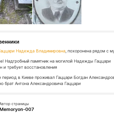
венники
Гаццари Надежда Владимировна
, похоронена рядом с м
е! Надгробный памятник на могилой Надежды Гаццари
н и требует восстановления
е период в Киеве проживал Гаццари Богдан Александров
о брат Антона Александровича Гаццари
Автор страницы
Memoryon-007