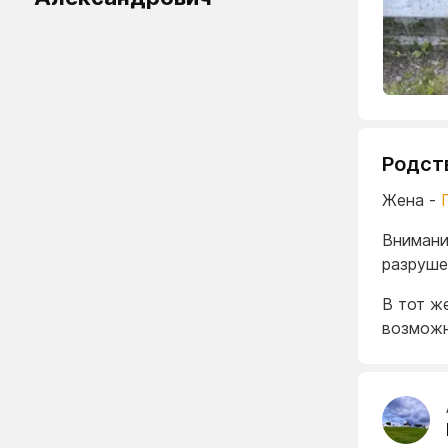
Родст
Жена -
Внимани
разруше
В тот ж
возможн