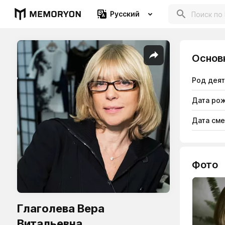
Русский
Основ
Род дея
Дата ро
Дата см
Фото
Глаголева Вера
Витальевна