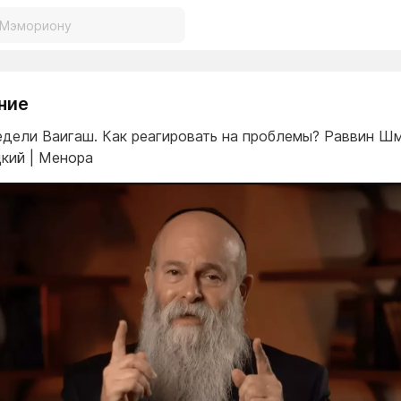
ние
едели Ваигаш. Как реагировать на проблемы? Раввин Ш
кий | Менора