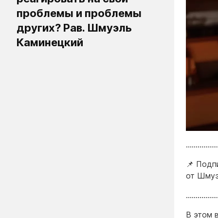
проблемы и проблемы
других? Рав. Шмуэль
Каминецкий
……………
📌 Подп
от Шмуэ
……………
В этом 