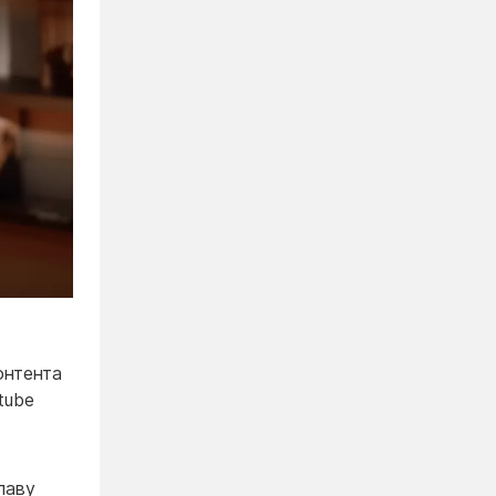
онтента
tube
лаву