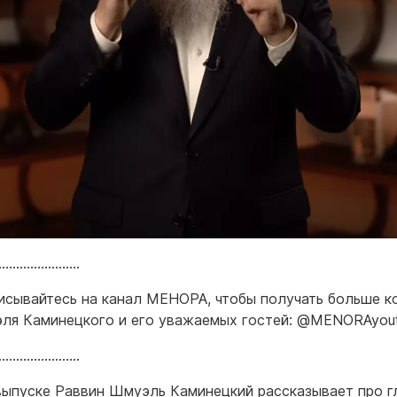
……………………
исывайтесь на канал МЕНОРА, чтобы получать больше к
ля Каминецкого и его уважаемых гостей: @MENORAyou
……………………
выпуске Раввин Шмуэль Каминецкий рассказывает про г