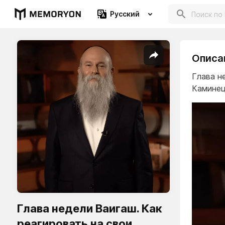
Русский
Описа
Глава н
Каминец
Глава недели Ваигаш. Как
реагировать на свои