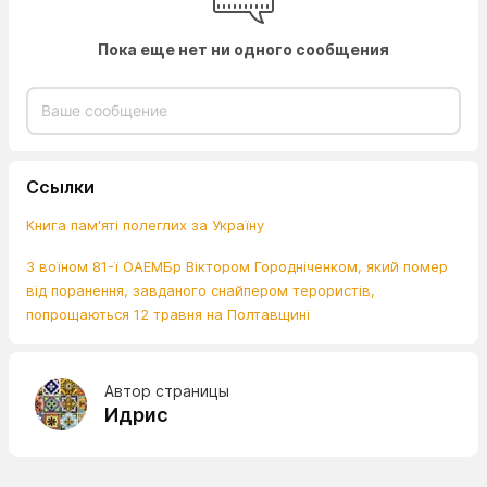
Пока еще нет ни одного сообщения
Ссылки
Книга пам'яті полеглих за Україну
З воїном 81-ї ОАЕМБр Віктором Городніченком, який помер
від поранення, завданого снайпером терористів,
попрощаються 12 травня на Полтавщині
Автор страницы
Идрис