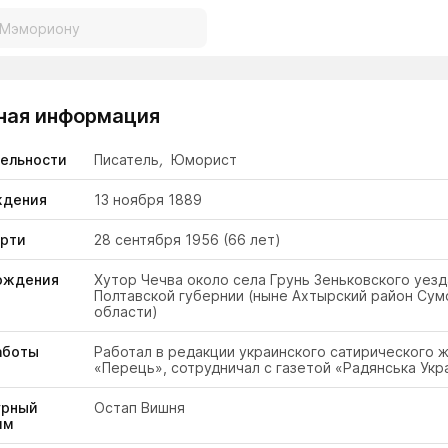
ная информация
тельности
Писатель
,
Юморист
ждения
13 ноября 1889
ерти
28 сентября 1956
(66 лет)
ождения
Хутор Чечва около села Грунь Зеньковского уезд
Полтавской губернии (ныне Ахтырский район Сум
области)
аботы
Работал в редакции украинского сатирического 
«Перець», сотрудничал с газетой «Радянська Укра
урный
Остап Вишня
им