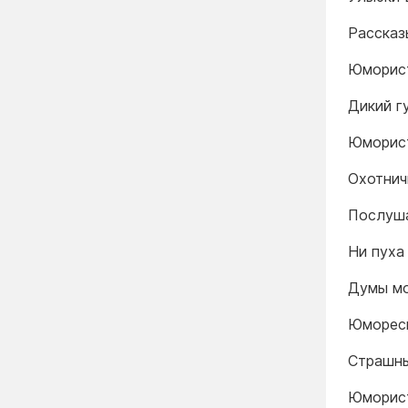
Рассказ
Юморист
Дикий гу
Юморист
Охотнич
Послуша
Ни пуха 
Думы мо
Юмореск
Страшны
Юморист