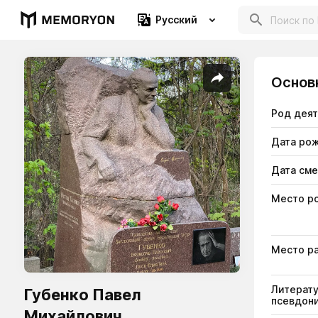
Русский
Основ
Род дея
Дата ро
Дата см
Место р
Место р
Литерат
Губенко Павел
псевдон
Михайлович