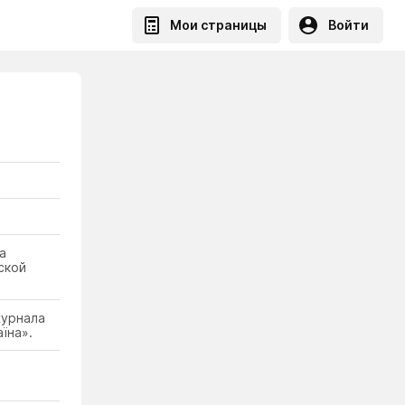
Мои страницы
Войти
а
ской
журнала
їна».