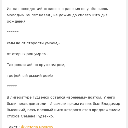
Из-за последствий страшного ранения он ушёл очень
молодым 69 лет назад , не дожив до своего 31го дня
рождения.
******
«Мы не от старости умрем,-
от старых ран умрем.
Так разливай по кружкам ром,
трофейный рыжий ром!»
*****
В литературе Гудзенко остался «военным» поэтом. У него
были последователи . И самым ярким из них был Владимир
Высоцкий, весь военный цикл которого стал продолжением
стихов Семена Гудзенко.
Текст :
©️Victoria Novikov