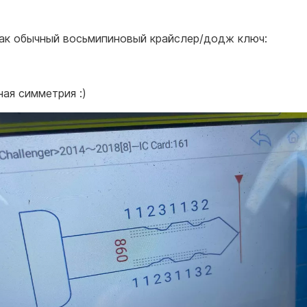
ак обычный восьмипиновый крайслер/додж ключ:
ная симметрия :)