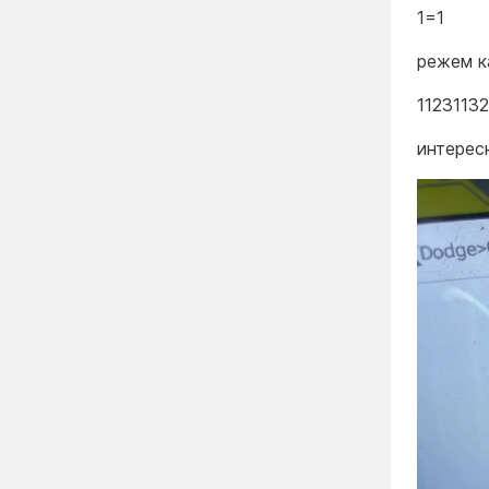
1=1
режем к
11231132
интерес