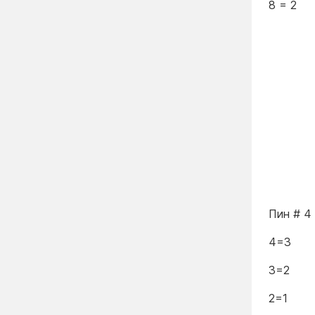
8 = 2
Пин # 4 
4=3
3=2
2=1