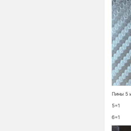
Пины 5 и
5=1
6=1