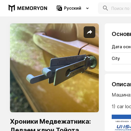
Русский
Основ
Дата осн
City
Описа
Машина:
1) car l
Хроники Медвежатника:
Делаем ключ Тойота