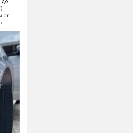
н до
E)
и от
л.