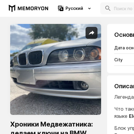
Русский
Основ
Дата осн
City
Описа
Легенда
Что так
языке
E
Хроники Медвежатника:
Блок уп
делаем ключи на BMW