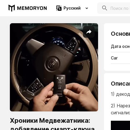
Русский
Основ
Дата осн
Car
Описа
1) деко
2) Наре
сигнали
Хроники Медвежатника:
добавление смарт-ключа