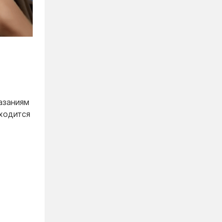
азаниям
аходится