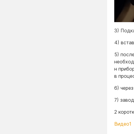
3) Подк
4) вста
5) посл
необход
н прибо
в проце
6) чере
7) заво
2 корот
Видео1