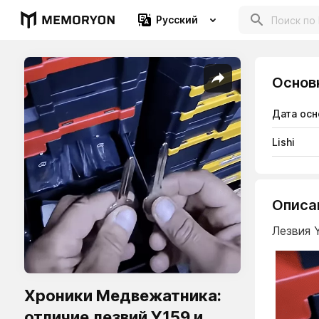
Русский
Основ
Дата осн
Lishi
Описа
Лезвия 
Хроники Медвежатника:
отличие лезвий Y159 и