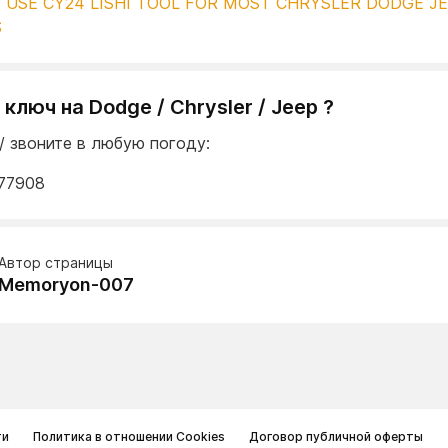
 USE CY24 LISHI TOOL FOR MOST CHRYSLER DODGE J
S
ключ на Dodge / Chrysler / Jeep ?
/ звоните в любую погоду:
77908
Автор страницы
Memoryon-007
ти
Политика в отношении Cookies
Договор публичной оферты