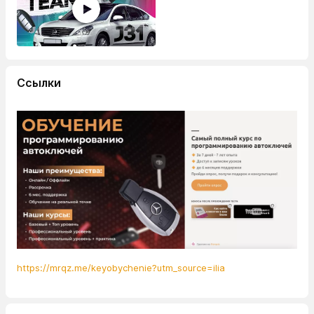
Ссылки
https://mrqz.me/keyobychenie?utm_source=ilia