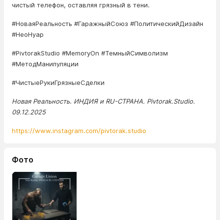
чистый телефон, оставляя грязный в тени.
#НоваяРеальность #ГаражныйСоюз #ПолитическийДизайн
#НеоНуар
#PivtorakStudio #MemoryOn #ТемныйСимволизм
#МетодМанипуляции
#ЧистыеРукиГрязныеСделки
Новая Реальность. ИНДИЯ и RU-СТРАНА. Pivtorak.Studio.
09.12.2025
https://www.instagram.com/pivtorak.studio
Фото