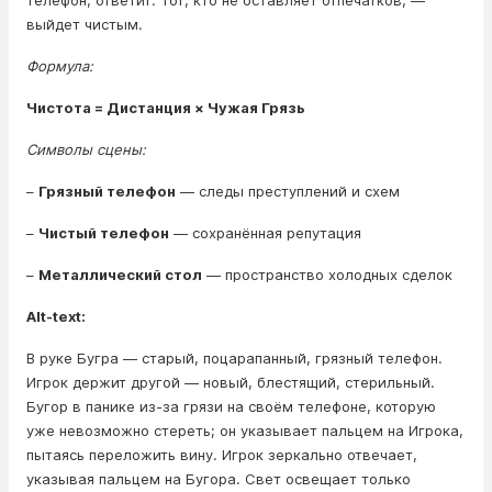
телефон, ответит. Тот, кто не оставляет отпечатков, —
выйдет чистым.
Формула:
Чистота = Дистанция × Чужая Грязь
Символы сцены:
–
Грязный телефон
— следы преступлений и схем
–
Чистый телефон
— сохранённая репутация
–
Металлический стол
— пространство холодных сделок
Alt-text:
В руке Бугра — старый, поцарапанный, грязный телефон.
Игрок держит другой — новый, блестящий, стерильный.
Бугор в панике из-за грязи на своём телефоне, которую
уже невозможно стереть; он указывает пальцем на Игрока,
пытаясь переложить вину. Игрок зеркально отвечает,
указывая пальцем на Бугора. Свет освещает только