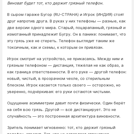
Виноват будет тот, кто держит грязный телефон.
В сыром гараже Бугор (RU-СТРАНА) и Игрок (ИНДИЯ) стоят
друг напротив друга. В руках у них телефоны — разные, как
две версии одного мира. Старый, поцарапанный, грязный и
измотанный принадлежит Бугру. Он в панике: понимает, что
эту грязь уже не стереть. Телефон выглядит таким же
токсичным, как и схемы, к которым он привязан.
Игрок смотрит на устройство, не прикасаясь. Между ним и
грязным телефоном — дистанция, тяжёлая не как образ, а
как граница ответственности. В его руке — другой телефон:
новый, чистый, в прозрачном чехле, со стерильным
блеском. Игрок касается только своего — осторожно, но
уверенно, подчёркивая: его руки остаются чистыми.
Ощущение асимметрии давит почти физически. Один берёт
на себя всю грязь. Другой — всё дистанцирует. Это не
случайность — это построенная архитектура виновности.
Зритель понимает мгновенно: тот, кто держит грязный