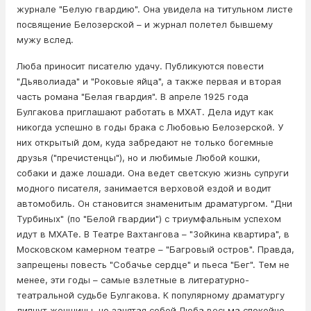
журнале "Белую гвардию". Она увидела на титульном листе
посвящение Белозерской – и журнал полетел бывшему
мужу вслед.
Люба приносит писателю удачу. Публикуются повести
"Дьяволиада" и "Роковые яйца", а также первая и вторая
часть романа "Белая гвардия". В апреле 1925 года
Булгакова приглашают работать в МХАТ. Дела идут как
никогда успешно в годы брака с Любовью Белозерской. У
них открытый дом, куда забредают не только богемные
друзья ("пречистенцы"), но и любимые Любой кошки,
собаки и даже лошади. Она ведет светскую жизнь супруги
модного писателя, занимается верховой ездой и водит
автомобиль. Он становится знаменитым драматургом. "Дни
Турбиных" (по "Белой гвардии") с триумфальным успехом
идут в МХАТе. В Театре Вахтангова – "Зойкина квартира", в
Московском камерном театре – "Багровый остров". Правда,
запрещены повесть "Собачье сердце" и пьеса "Бег". Тем не
менее, эти годы – самые взлетные в литературно-
театральной судьбе Булгакова. К популярному драматургу
липнyт женщины, но занятая собой Люба весьма спокойно