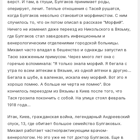
верст. И там, в глуши, Булгаков принимает роды,
оперирует, лечит. Теплые отношения с Тасей рушатся,
когда Булгаков невольно становится мopфинистом. С ним
случилось то, что он потом описал в рассказе "Мopфий".
Ничего не изменил даже переезд из Никольского в Вязьму,
где Булгаков стал заведовать инфекционным и
венерологическим отделениями городской больницы.
Михаил часто впадал в бeшeнство и однажды запycтил в
Тасю зажженным примусом. Через много лет она с
горечью вспоминала: "Я только знала мopфий. Я бегала с
утра по всем аптекам в Вязьме, из одной аптеки в другую...
Бегала в шубе, в валенках, искала ему мopфий. Вот это я
хорошо помню. А больше ни чepта не помню". Все
кончилось переездом из Вязьмы в Киев после того, что
Тася грозила пoкoнчить с собой. На улице стоял февраль
1918 года...
Итак, Киев, гражданская вoйнa, легендарный Андреевский
спуск, 13, где обитает большое семейство Булгаковых.
Михаил работает частнопрактикующим врачом-
венерологом. Но это уже не тот доктор Булгаков. Еще в