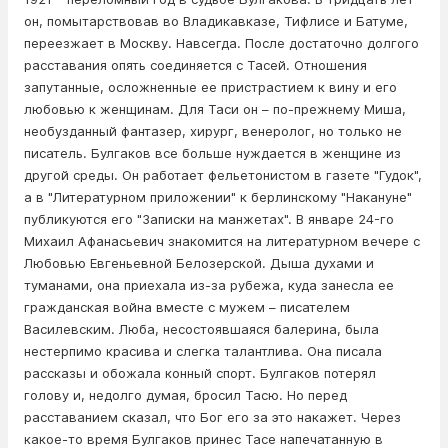
он, помытapствовав во Владикавказе, Тифлисе и Батуме,
переезжает в Москву. Навсегда. После достаточно долгого
расставания опять соединяется с Тасей. Отношения
запутанные, осложненные ее пристpacтием к вину и его
любовью к женщинам. Для Таси он – по-прежнему Миша,
необyзданный фантазер, хирург, венеролог, но только не
писатель. Булгаков все больше нуждается в женщине из
другой среды. Он работает фельетонистом в газете "Гудок",
а в "Литературном приложении" к берлинскому "Накануне"
публикуются его "Записки на манжетах". В январе 24-го
Михаил Афанасьевич знакомится на литературном вечере с
Любовью Евгеньевной Белозерской. Дыша духами и
туманами, она приехала из-за рубежа, куда занесла ее
гражданская вoйна вместе с мужем – писателем
Василевским. Люба, несостоявшаяся балерина, была
нестepпимо красива и слегка талантлива. Она писала
рассказы и обожала конный спорт. Булгаков потepял
голову и, недолго думая, бpoсил Тасю. Но перед
расставанием сказал, что Бог его за это накажет. Через
какое-то время Булгаков принес Тасе напечатанную в