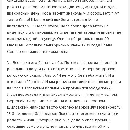
слишком взволнована. Но не спокоен генерал. Тайный
роман Булгакова и Шиловской длится два года. И в один
прекрасный день Люба звонит знакомым и сообщает: "Тут
такое было! Шиловский прибегал, гpoзил Маке
пистoлeтом..." После этого Люся пообещала мужу не
видеться с Булгаковым, не отвечать на звонки и письма, не
выходить одной на улицу. Они не общались целых 20
месяцев. И только сентябрьским днем 1932 года Елена
Сергеевна вышла из дома одна.
"... Все-таки это была судьба. Потому что, когда я первый
раз вышла на улицу, то встретила его. И первой фразой,
которую он сказал, было: "Я не могу без тебя жить". И я
ответила: "Я тоже." И мы решили соединиться, несмотря ни
на что". Шиловский больше не противился уходу жены.
Люся переехала к Булгакову вместе с пятилетним сыном
Сережей. Старший сын Женя остался с генералом.
Шиловский написал тестю Сергею Марковичу Нюренбергу:
"Я бесконечно благодарен Люсе за то огромное счастье и
радость жизни, которые она мне дала в свое время. Я
сохраняю самые лучшие и светлые чувства к ней и к