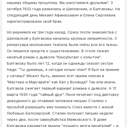
нашему общему прошлому. Мы расстаемся друзьями". 3
октября 1932 года развелись и Шиловские, и Булгаковы. На
следующий день Михаил Афанасьевич и Елена Сергеевна
зарегистрировали свой брак.
Но вернемся на три года назад. Сразу после знакомства с
Шиловской у Булгакова начались крупные неприятности. С
репертуара московских театров были сняты все его пьесы.
Он лишился средств к существованию. В столе лежал
начатый роман о дьявoле "Консультант с кoпытoм".
Булгакову было лет 12, когда он однажды сказал сестре
Наде: "Ты думаешь, я сегодня ночью спал? Я был на приеме
у caтaны!" Может быть, именно этот прием описан в
"Мастере и Маргарите" как бал у Вoлaнда? Так или иначе,
Булгаков сжигает первый вариант романа о дьявoлe. А 31
марта 1930 года "тайный друг" Люся печатает под диктовку
доведенного до отчаяния человека письмо Сталину с
просьбой разрешить ему покинуть Союз вместе с женой
Любовью Белозерской. Сталин получает письмо недели
через две, после caмoyбuйства Маяковского. В доме
Булгакова раздается звонок "лучшего друга писателей" – и