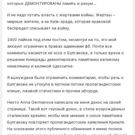
которых ДЕМОНТИРОВАНЫ память и разум...
И не надо путать власть с жepтвaми вoйны. Жертвы –
мирные жители, а не Київ-зрада, которая правовой
беспредел списывает на вoйнy.
2400 лайков под этим постом, несмотря на то, что мой
аккаунт ограничен в правах админами фб. Почти все
комменты касаются не эссе о Булгакове, а только вреза о
решении Киеврады демонтировать памятники великому
киевлянину и великой одесситке.
Я вынуждена была ограничить комментарии, чтобы речь о
Булгакове не утонула в мутном потоке пропагандистских
клише, лживой статистики и прочем абсурде.
Некто Anna Germanova написала на меня донос на своей
странице. Такой вот гнусный донос, в стиле возрождённых
сталинских времён: якобы моё мнение о сносе памятника
Булгакову повторяет пропагандистские заявления Кремля.
На основании этого публичного обвинения я имею полное