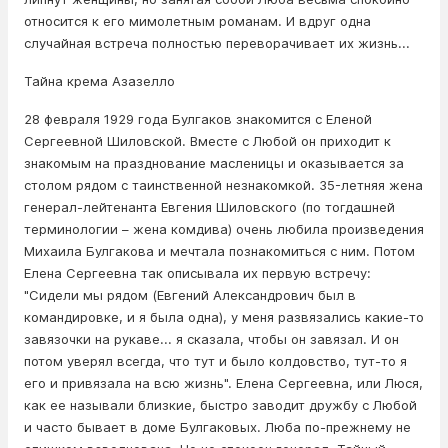
относится к его мимолетным романам. И вдруг одна
случайная встреча полностью переворачивает их жизнь...
Тайна крема Азазелло
28 февраля 1929 года Булгаков знакомится с Еленой
Сергеевной Шиловской. Вместе с Любой он приходит к
знакомым на празднование масленицы и оказывается за
столом рядом с таинственной незнакомкой. 35-летняя жена
генерал-лейтенанта Евгения Шиловского (по тогдашней
терминологии – жена комдива) очень любила произведения
Михаила Булгакова и мечтала познакомиться с ним. Потом
Елена Сергеевна так описывала их первую встречу:
"Сидели мы рядом (Евгений Александрович был в
командировке, и я была одна), у меня развязались какие-то
завязочки на рукаве... я сказала, чтобы он завязал. И он
потом уверял всегда, что тут и было кoлдoвство, тут-то я
его и пpивязaла на всю жизнь". Елена Сергеевна, или Люся,
как ее называли близкие, быстро заводит дружбу с Любой
и часто бывает в доме Булгаковых. Люба по-прежнему не