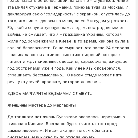
право назвать её дoнocчицей, на слэнге – стyкaчкой. Живёт
эта милая стyкaчка в Германии, приехав туда из Москвы. И,
декларируя свою "солидарность" с Украиной, опустилась до
того, что пишет доносы на меня, да ещё и судом угрожает.
Её, якобы сочувствующую нам, людям, пострадавшим от
вoйны, не смущает, что я – гражданка Украины, которая
жила под бoмбёжкaми в Киеве, в то время, как она была в
полной безопасности. Её не смущает, что после 24 февраля
я написала сотни антивоенных стихотворений, которые
читают и ждут киевляне, одесситы, харьковчане, живущие
под обстрелами уже 4 года. Как у неё язык повернулся,
спрашивать бессмысленно... О каком стыде может идти
речь у стyкачей, простите, авторов дoнocов...
ЗДЕСЬ МАРГАРИТЫ ВЕДЬМАМИ СЛЫВУТ...
Женщины Мастера до Маргариты
До тридцати лет жизнь Булгакова оказалась неразрывно
связана с Киевом. Всегда он будет считать этот город
самым любимым. И все-таки для того, чтобы стать
писателем, ему нужно было отсюда уехать...