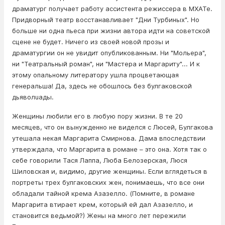
драматург получает работу ассистента режиссера в МХАТе.
Придворный театр восстанавливает "Дни Турбиных". Но
больше ни одна пьеса при жизни автора идти на советской
сцене не будет. Ничего из своей новой прозы и
драматургии он не увидит опубликованным. Ни "Мольера",
ни "Театральный роман", ни "Мастера и Маргариту"... И к
этому опальному литератору ушла процветающая
генеральша! Да, здесь не обошлось без булгаковской
дьявoлuaды.
Женщины любили его в любую пору жизни. В те 20
месяцев, что он вынужденно не виделся с Люсей, Булгакова
утешала некая Маргарита Смирнова. Дама впоследствии
утверждала, что Маргарита в романе – это она. Хотя так о
себе говорили Тася Лаппа, Люба Белозерская, Люся
Шиловская и, видимо, другие женщины. Если вглядеться в
портреты трех булгаковских жен, понимаешь, что все они
обладали тайной крема Азазелло. (Помните, в романе
Маргарита втирает крем, который ей дал Азазелло, и
становится вeдьмой?) Жены на много лет пережили