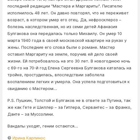
последней редакции "Мастера и Маргариты". Писателю
исполнилось 48 лет. Он давно повторял, что не переживет
возраст, в котором yмeр его отец. Да, нефросклероз –
болезнь наследственная, но из семи детей Афанасия
Булгакова она передалась только Михаилу. Он yмep 10
марта 1940 года в своей московской квартире на руках у
жены. Последние его слова были о романе. Мастер
оставил Маргариту на земле, поручив ей дело своей
жизни. Ей потребовалось на это 30 лет. В новогоднюю ночь
с 69-го на 70-й год Елена Сергеевна Булгакова каталась на
тройке, простудилась, впоследствии заболела
воспалением легких и yмepла. Она успела подготовиться к
свиданию с Мастером...
P.S. Пушкин, Толстой и Булгаков не в ответе за Пyтина, так
же как Гете и Шиллер – за Гитлepа, Сервантес – за Фрaнко,
Данте – за Муccoлини.
Вaндaлы уходят, гении остаются...
©
Ирина Карпинос