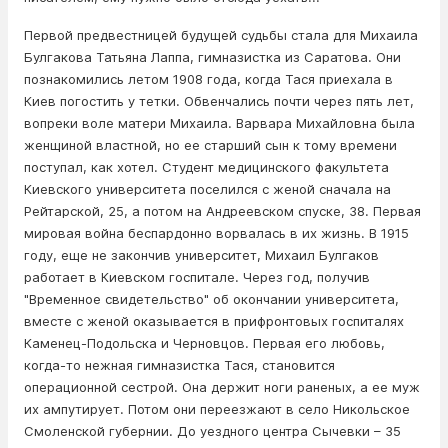
Первой предвестницей будущей судьбы стала для Михаила
Булгакова Татьяна Лаппа, гимназистка из Саратова. Они
познакомились летом 1908 года, когда Тася приехала в
Киев погостить у тетки. Обвенчались почти через пять лет,
вопреки воле матери Михаила. Варвара Михайловна была
женщиной властной, но ее старший сын к тому времени
поступал, как хотел. Студент медицинского факультета
Киевского университета поселился с женой сначала на
Рейтарской, 25, а потом на Андреевском спуске, 38. Первая
мировая вoйнa беспардонно ворвалась в их жизнь. В 1915
году, еще не закончив университет, Михаил Булгаков
работает в Киевском госпитале. Через год, получив
"Временное свидетельство" об окончании университета,
вместе с женой оказывается в прифpoнтовых госпиталях
Каменец-Подольска и Черновцов. Первая его любовь,
когда-то нежная гимназистка Тася, становится
операционной сестрой. Она держит ноги раненых, а ее муж
их ампyтирует. Потом они переезжают в село Никольское
Смоленской губернии. До уездного центра Сычевки – 35