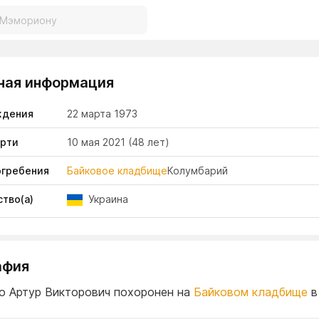
ная информация
ждения
22 марта 1973
ерти
10 мая 2021
(48 лет)
огребения
Байковое кладбище
Колумбарий
тво(а)
Украина
афия
о Артур Викторович похоронен на
Байковом кладбище
в