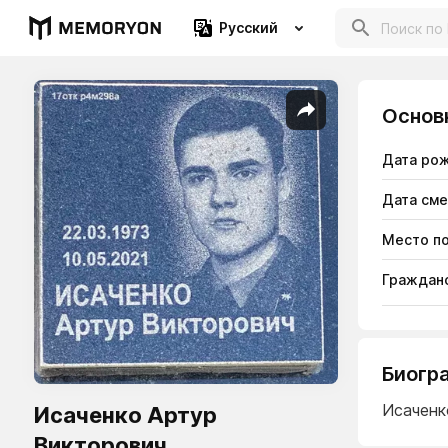
Русский
Основ
Дата ро
Дата см
Место п
Гражданс
Биогр
Исаченк
Исаченко Артур
Викторович