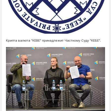
Крипта валюта "КЕBE" принадлежит Частному Суду "КЕБЕ".