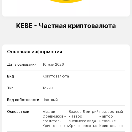
KEBE - Частная криптовалюта
Основная информация
Дата основания
10 мая 2026
Вид
Криптовалюта
Тип
Токин
Вид собствеости
Частный
Основатели
Мишши
Власов Дмитрий
неизвестный
Орешников -
- автор
- автор
создатель
внешнего вида
название
Криптовалюты;
Криптовалюты;
Криптовалюты.