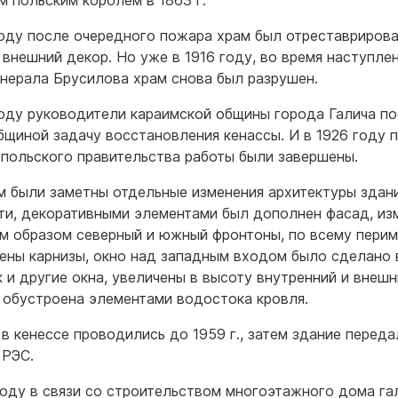
году после очередного пожара храм был отреставрирова
 внешний декор. Но уже в 1916 году, во время наступле
енерала Брусилова храм снова был разрушен.
году руководители караимской общины города Галича п
бщиной задачу восстановления кенассы. И в 1926 году 
польского правительства работы были завершены.
м были заметны отдельные изменения архитектуры здани
ти, декоративными элементами был дополнен фасад, из
м образом северный и южный фронтоны, по всему пери
ены карнизы, окно над западным входом было сделано 
ак и другие окна, увеличены в высоту внутренний и внеш
 обустроена элементами водостока кровля.
в кенессе проводились до 1959 г., затем здание переда
 РЭС.
году в связи со строительством многоэтажного дома га