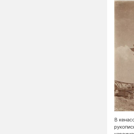
В кенас
рукописн
караима