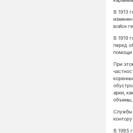
В 1913 
изменен
войск г
В 1919 
перед о
помощи 
При это
частнос
коренны
обустро
арки, к
объемы,
Службы 
контору
В 1985 