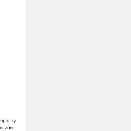
образцу
общины