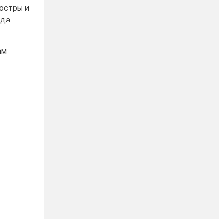
люстры и
ода
ам