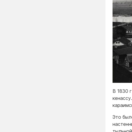
В 1830 
кенассу
караимс
Это был
настенн
тыльной