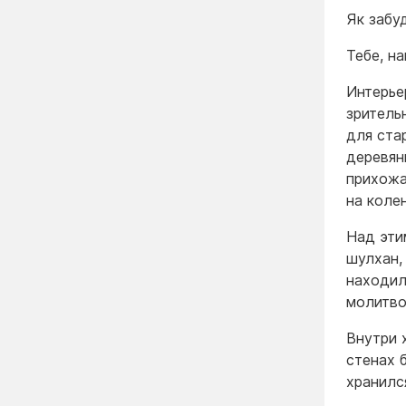
Як забу
Тебе, на
Интерье
зритель
для ста
деревян
прихожа
на коле
Над эти
шулхан,
находил
молитво
Внутри 
стенах 
хранилс