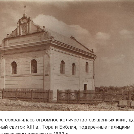
се сохранялась огромное количество священных книг, д
ый свиток XIII в., Тора и Библия, подаренные галицким
м польским королем в 1863 г.