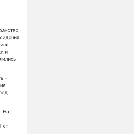
ранство
(сидения
лись
ки и
олились
ь –
ния
еред
. На
І ст.