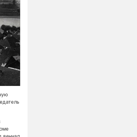
нную
седатель
с
роме
д венчал