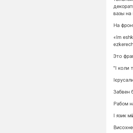
декорат
вазы на
На фрон
«Im eshka
ezkerech
Это фра
"І коли 
Ієрусал
Забвен 
Рабом н
І язик мі
Висохне