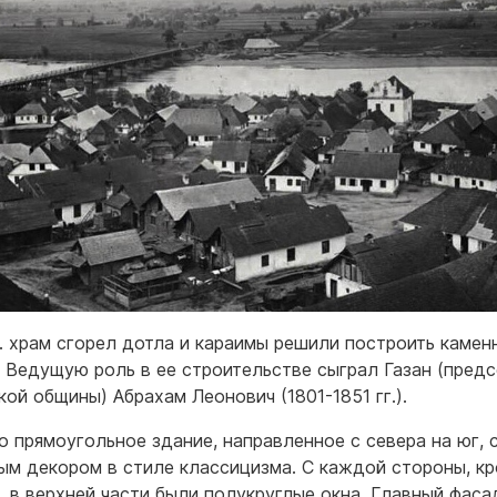
г. храм сгорел дотла и караимы решили построить каме
. Ведущую роль в ее строительстве сыграл Газан (пред
кой общины) Абрахам Леонович (1801-1851 гг.).
о прямоугольное здание, направленное с севера на юг, 
ым декором в стиле классицизма. С каждой стороны, к
, в верхней части были полукруглые окна. Главный фаса