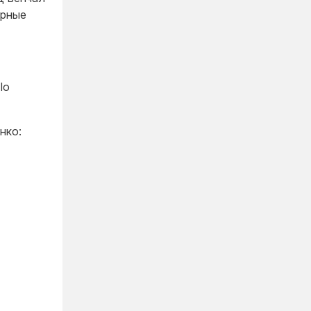
урные
lo
енко: