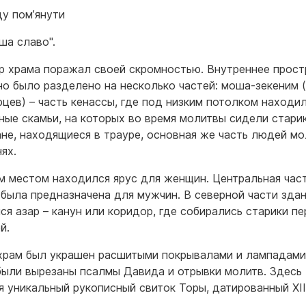
ду пом’янути
ша славо".
р храма поражал своей скромностью. Внутреннее прост
но было разделено на несколько частей: моша-зекеним 
рцев) – часть кенассы, где под низким потолком находи
ные скамьи, на которых во время молитвы сидели стари
не, находящиеся в трауре, основная же часть людей м
нях.
м местом находился ярус для женщин. Центральная част
 была предназначена для мужчин. В северной части зда
ся азар – канун или коридор, где собирались старики п
й.
храм был украшен расшитыми покрывалами и лампадами
были вырезаны псалмы Давида и отрывки молитв. Здесь
я уникальный рукописный свиток Торы, датированный ХІІ