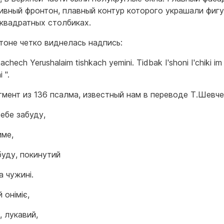
ивный фронтон, плавный контур которого украшали фиг
 квадратных столбиках.
тоне четко виднелась надпись:
chech Yerushalaim tishkach yemini. Tidbak I'shoni I'chiki im 
i ".
гмент из 136 псалма, известный нам в переводе Т.Шевч
тебе забуду,
име,
буду, покинутий
а чужині.
й оніміє,
, лукавий,