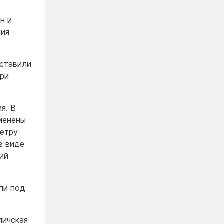
н и
ния
оставили
при
я. В
менены
метру
в виде
ний
ли под
личская