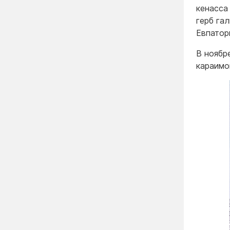
кенасса
герб га
Евпатор
В ноябр
караимо