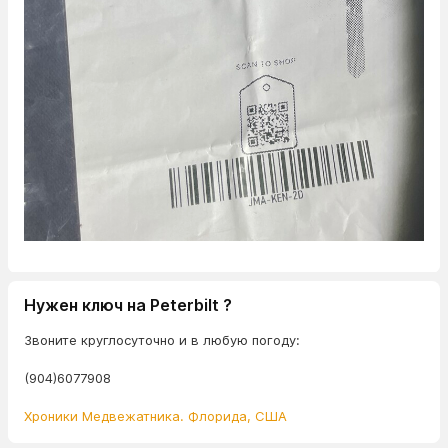
Нужен ключ на Peterbilt ?
Звоните круглосуточно и в любую погоду:
(904)6077908
Хроники Медвежатника. Флорида, США