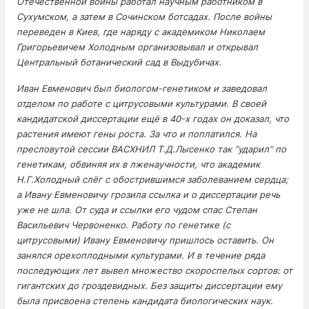
Отечественной войны работал научным работником в
Сухумском, а затем в Сочинском ботсадах. После войны
переведен в Киев, где наряду с академиком Николаем
Григорьевичем Холодным организовывал и открывал
Центральный ботанический сад в Выдубичах.
Иван Евменович был биологом-генетиком и заведовал
отделом по работе с цитрусовыми культурами. В своей
кандидатской диссертации ещё в 40-х годах он доказал, что
растения имеют гены роста. За что и поплатился. На
пресловутой сессии ВАСХНИЛ Т.Д.Лысенко так “ударил” по
генетикам, обвиняя их в лженаучности, что академик
Н.Г.Холодный слёг с обострившимся заболеванием сердца;
а Ивану Евменовичу грозила ссылка и о диссертации речь
уже не шла. От суда и ссылки его чудом спас Степан
Васильевич Червоненко. Работу по генетике (с
цитрусовыми) Ивану Евменовичу пришлось оставить. Он
занялся орехоплодными культурами. И в течение ряда
последующих лет вывел множество скороспелых сортов: от
гигантских до гроздевидных. Без защиты диссертации ему
была присвоена степень кандидата биологических наук.