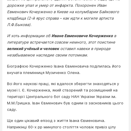
дорожке упал и умер от инфаркта. Похоронен Иван
Евменович Кочерженко в Киеве на колумбарии Байкового
кладбища (2-й ярус справа – как идти к могиле артиста
Л.Ф.Быкова).
И хоть информации об
Иване Евменовиче Кочерженко
в
литературе встречается совсем немного, этот поистине
великий учёный и человек
оставил навеки в природе
незабываемое наследие своим потомкам.
Біографією Кочерженко Івана Євменовича поділилась його
внучата племінниця Музиченко Олена.
Всі його наукові праці, які вдалося зберегти знаходяться у
музеї І. Є. Кочерженка, який створений та розміщений на
території Центрального бот саду НАН України України ім.
М.М.Гришка. Іван Євменович був одним із засновників цього
саду.
Ще один цікавий епізод з життя Івана Євменовича.
Наприкінці 60-х рр минулого століття чоловік привіз цілу