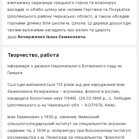
вантажівку саджанців грецького горіха та власноруч
висадив їх обабіч шляху між селами Гергіївка та Лозуватка
Шполянського району Черкаської області, а також обсадив
горіхами ділянку біля школи м. Шпола. Ці дерева досьогодні
своїми врожаями нагадують про велич та щирість
душі
Кочерженко Івана Євменовича
.
Творчество, работа
Інформація з джерел Національного Ботанічного саду ім
Гришка
Сьогодні виповнюється 115 років від дня народження Іван
Євменовича Кочерженка – агронома, фізіолога рослин,
кандидата біологічних наук (1948). (24.02.1906 р., с. Лебедин
Шполянського р-ну Черкаської обл. – 8.07.1979, Київ).
Іван Євменович у 1930 р. закінчив Уманський
сільськогосподарський інститут за спеціальністю агроном-
садівник та, у 1936 р. аспірантуру при Всесоюзному Інституті
рослинництва у м. Ленінграді за спеціальністю “фізіологія