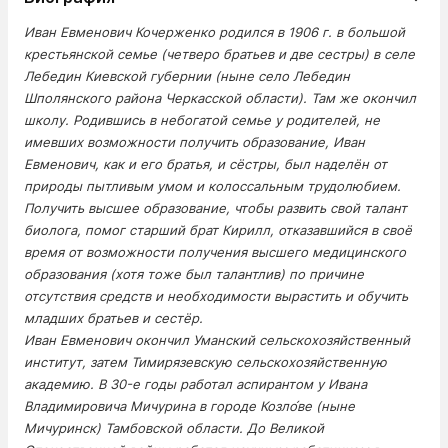
Иван Евменович Кочерженко родился в 1906 г. в большой
крестьянской семье (четверо братьев и две сестры) в селе
Лебедин Киевской губернии (ныне село Лебедин
Шполянского района Черкасской области). Там же окончил
школу. Родившись в небогатой семье у родителей, не
имевших возможности получить образование, Иван
Евменович, как и его братья, и сёстры, был наделён от
природы пытливым умом и колоссальным трудолюбием.
Получить высшее образование, чтобы развить свой талант
биолога, помог старший брат Кирилл, отказавшийся в своё
время от возможности получения высшего медицинского
образования (хотя тоже был талантлив) по причине
отсутствия средств и необходимости вырастить и обучить
младших братьев и сестёр.
Иван Евменович окончил Уманский сельскохозяйственный
институт, затем Тимирязевскую сельскохозяйственную
академию. В 30-е годы работал аспирантом у Ивана
Владимировича Мичурина в городе Козло́ве (ныне
Мичуринск) Тамбовской области. До Великой