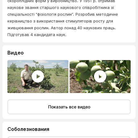
скороплідних форм у виробництво. У 1951 р. отримав
наукове звання старшого наукового співробітника зі
спеціальності “фізіологія рослин”. Розробив методичне
керівництво з використання стимуляторів росту для
живцювання рослин. Автор понад 40 наукових праць.
Підготував 4 кандидата наук.
Видео
Показать все видео
Соболезнования