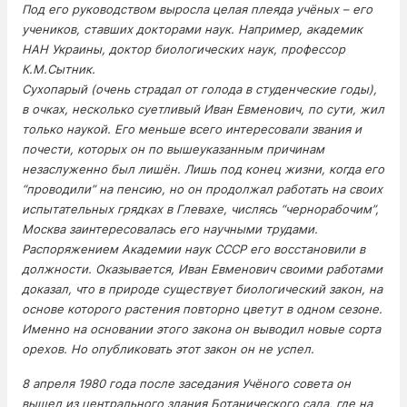
Под его руководством выросла целая плеяда учёных – его
учеников, ставших докторами наук. Например, академик
НАН Украины, доктор биологических наук, профессор
К.М.Сытник.
Сухопарый (очень страдал от голода в студенческие годы),
в очках, несколько суетливый Иван Евменович, по сути, жил
только наукой. Его меньше всего интересовали звания и
почести, которых он по вышеуказанным причинам
незаслуженно был лишён. Лишь под конец жизни, когда его
“проводили” на пенсию, но он продолжал работать на своих
испытательных грядках в Глевахе, числясь “чернорабочим”,
Москва заинтересовалась его научными трудами.
Распоряжением Академии наук СССР его восстановили в
должности. Оказывается, Иван Евменович своими работами
доказал, что в природе существует биологический закон, на
основе которого растения повторно цветут в одном сезоне.
Именно на основании этого закона он выводил новые сорта
орехов. Но опубликовать этот закон он не успел.
8 апреля 1980 года после заседания Учёного совета он
вышел из центрального здания Ботанического сада, где на