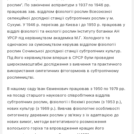
рослин”. По закінченні аспірантури з 1937 по 1946 рр.
працював зав. відділом фізіології рослин Всесоюзної
селекційної дослідної станції субтропічних рослин у м.
Сухумі. У 1946 р. переїхав до Києва і до 1950 р. працював у
відділі фізіології та екології рослин Інституту ботаніки АН
УРСР під керівництвом академіка М.Г. Холодного та
одночасно за сумісництвом керував відділом фізіології
рослин Сочинської дослідної станції субтропічних культур.
Під його керівництвом вперше в СРСР були проведені
широкомасштабні дослідження з вивчення та практичного
використання синтетичних фітогормонів в субтропічному
рослинництві.
В нашому саду Іван Євменович працював з 1950 по 1979 рр.
на посаді старшого наукового співробітника відділів
субтропічних рослин, фізіології і біохімії рослин (з 1953 р.),
нових культур (з 1969 р.). Вивчав фізіологічні особливості
онтогенезу деревних рослин у зв’язку з їх адаптацією до
нових вимог, методи вегетативного розмноження
волоського горіха та впровадження кращих його