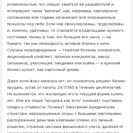
возможностью, что спешат заняться её разработкой и
игнорируют такие “мелочи”, как, например, партнёрское
соглашение или годами затачивают все операционные
процессы под себя. Если они сфокусированы, трудолюбивы
и, конечно, удачливы, то становятся владельцами крупного
состояния. Нюанс в том, что большая его часть — на
бумаге, так как ликвидность активов близка к нулю.
Случись непредвиденное — тяжёлая болезнь основателя,
акционерный конфликт, происки конкурентов, наезд
силовиков, революция, пандемия или война — и крепкий
бизнес рухнет, как карточный домик.
Даже если форс-мажора нет, но основатель решает бизнес
продать, устав от пахоты 24/7/365 в течение десятилетий.
Но выясняется, что желающих его в текущей форме купить
нет. Или же опция “продажа как есть” означает ощутимую
скидку к стоимости. Почему? Запутанная юридическая
структура, неразрешённые споры с бывшими партнёрами,
распоряжение деньгами компании словно это личный
кошелёк, странная система финансового учёта, далёкая от