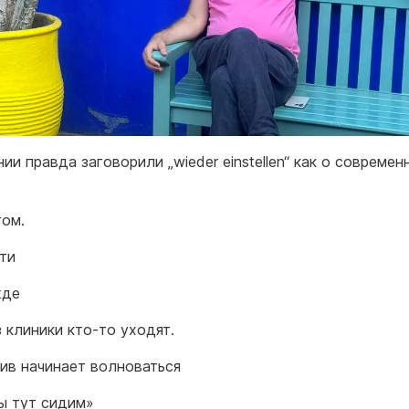
ии правда заговорили „wieder einstellen“ как о современ
гом.
ти
жде
з клиники кто-то уходят.
ив начинает волноваться
ы тут сидим»