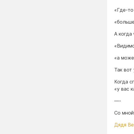
«Где-то
«больше
А когда
«Видимо
«а може
Так вот
Когда с
«у вас к
—-
Со мной
Дядя Ве