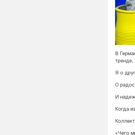
В Герман
тренде.
Я о дру
О радос
И наде
Когда и
Коллект
«Чего м