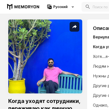
Русский
Описа
Вернула
Когда у
Хотя….я
Людям н
Нужны д
Другие 
Другие 
Когда уходят сотрудники,
Однако,
переживаю как личную