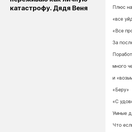
катастрофу. Дядя Веня
Плюс на
«все уй
«Все пр
За посл
Поработ
много ч
и «возь
«Беру»
«С удов
Умные д
Что есл