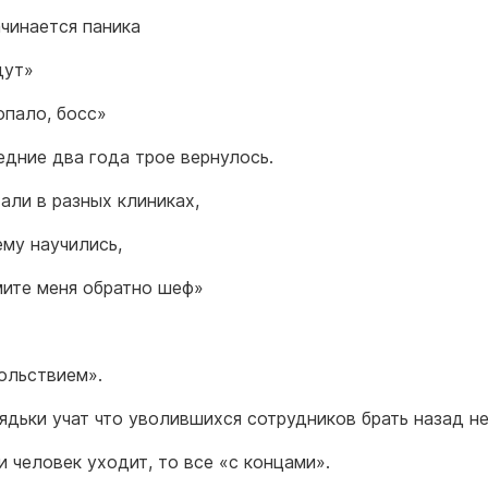
чинается паника
дут»
опало, босс»
едние два года трое вернулось.
али в разных клиниках,
ему научились,
мите меня обратно шеф»
ольствием».
ядьки учат что уволившихся сотрудников брать назад н
и человек уходит, то все «с концами».