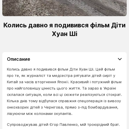
Колись давно я подивився фільм Діти
Хуан Ші
Описание
Колись давно я подивився фільм Діти Хуан Ші. Цей фільм
про те, як журналіст та медсестра рятувати дітей сиріт у
Китай за часів вторгнення Японії. Красивий і потужний фільм
про найголовнішу цінність цього життя. Та зараз в Україні
склалася ситуація, коли всі ці сюжети реалізуються стократ.
Кілька днів тому відбулася справжня спецоперація із вивозу
онкохворих дітей з Чернігова, прямо з-під бомбардування,
лівуюючи між колонами окупантів.
Супроводжував дітей Єгор Павленко, мій троюрідний брат.