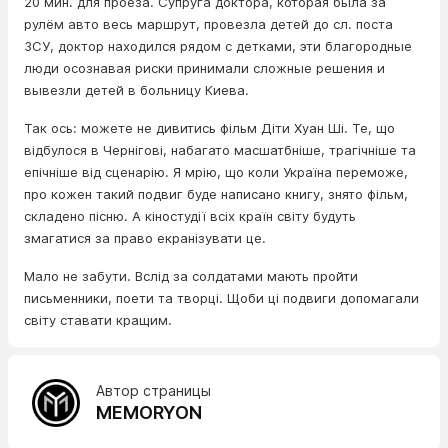
20 мин. для проеза. Супруга доктора, которая была за
рулём авто весь маршрут, провезла детей до сл. поста
ЗСУ, доктор находился рядом с детками, эти благородные
люди осознавая риски принимали сложные решения и
вывезли детей в больницу Киева.
Так ось: можете не дивитись фільм Діти Хуан Ші. Те, що
відбулося в Чернігові, набагато масшатбніше, трагічніше та
епічніше від сценарію. Я мрію, що коли Україна переможе,
про кожен такий подвиг буде написано книгу, знято фільм,
складено пісню. А кіностудії всіх країн світу будуть
змагатися за право екранізувати це.
Мало не забути. Вслід за солдатами мають пройти
письменники, поети та творці. Щоби ці подвиги допомагали
світу ставати кращим.
Автор страницы
MEMORYON