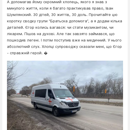
А допомагав йому скромний хлопець, якого я знав з
минулого життя, коли я багато практикував право, Іван
Шумлянский. 30 дітей, 30 життів, 30 доль. Прочитайте цю
коротку сводку групи “Братьска допомога”, а я додам кілька
деталей. Єгор колись вагався: чи стати музикантом, чи
лікарем. Пішов на духові. Але так завзято займався, що
пошкодив легені. І потім поступив вже на медичний. У нього
абсолютний слух. Хлопці супроводжу сказали мені, що Єгор
- справжній герой. �