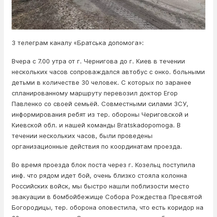
З телеграм каналу «Братська допомога»:
Вчера с 7.00 утра от г. Чернигова до г. Киев в течении
нескольких часов сопроваждался автобус с онко. больными
детьми в количестве 30 человек. С которых по заранее
спланированному маршруту перевозил доктор Егор
Павленко со своей семьёй. Совместными силами ЗСУ,
информирования ребят из тер. обороны Чериговской и
Киевской обл. и нашей команды Bratskadopomoga. В
течении нескольких часов, были проведены
организационные действия по координатам проезда.
Во время проезда блок поста через г. Козельц поступила
инф. что рядом идет бой, очень близко стояла колонна
Российских войск, мы быстро нашли поблизости место
эвакуации в бомбойбежище Собора Рождества Пресвятой
Богородицы, тер. оборона оповестила, что есть коридор на