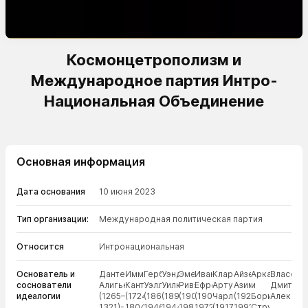
Космонцетрополизм и
Международное партия Интро-
Национальная Объединение
Основная информация
Дата основания
10 июня 2023
Тип организации:
Международная политическая партия
Относится
Интронациональная
Основатель и
Данте
Иммануил
Герберт
Уэнделл
Эмери
Иван
Кларк,
Айзек
Аркадий
Власов
соснователи
Алигьери
Кант
Уэллс
Уилки
Ривз
Ефремов
Артур
Азимов
и
Дмитрий
идеалогии
(1265–
(1724–
(1866–
(1892–
(1904–
(1908–
Чарльз
(1920–
Борис
Алексан
1321)-
1804);
1946);
1944);
1981);
1972);
(1917-
1992);
Стругацкие;