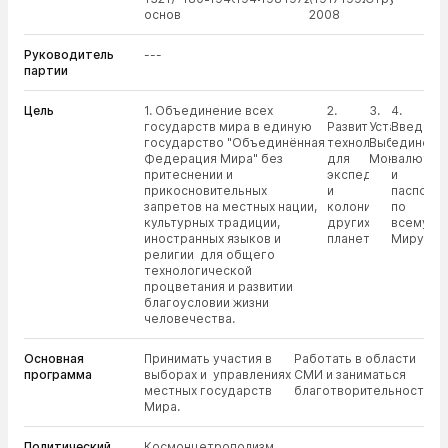
основатель;
2008);
Руководитель
---
партии
Цель
1. Объединение всех
2.
3.
4.
государств мира в единую
Развития
Установлени
Введени
государство "Объединённая
технология
Выборная
единой
Федерация Мира" без
для
Монархия.
валюты
притеснении и
экспедиции
и
прикосновительных
и
паспорт
запретов на местных нации,
колонизации
по
культурных традиции,
других
всему
иностранных языков и
планет.
Миру.
религии для общего
технологической
процветания и развитии
благоусловии жизни
человечества.
Основная
Принимать участия в
Работать в области
программа
выборах и управлениях
СМИ и заниматься
местных государств
благотворительностью.
Мира.
Политический
Космонцетрополизм