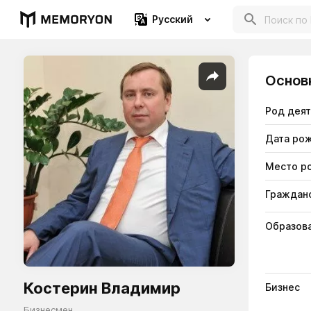
Русский
Основ
Род дея
Дата ро
Место р
Гражданс
Образов
Костерин Владимир
Бизнес
Бизнесмен