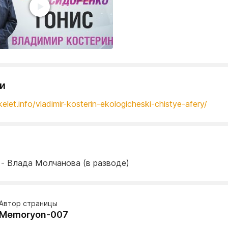
и
kelet.info/vladimir-kosterin-ekologicheski-chistye-afery/
 - Влада Молчанова (в разводе)
Автор страницы
Memoryon-007