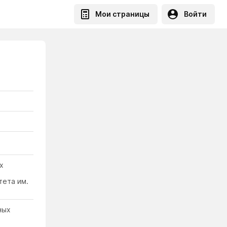
Мои страницы
Войти
х
тета им.
ных