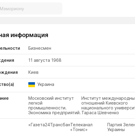
ная информация
тельности
Бизнесмен
ждения
11 августа 1968
ождения
Киев
тво(а)
Украина
ание
Московский институт
Институт международны
легкой
отношений Киевского
промышленности.
национального универси
Экономика предприятий.
Тараса Шевченко
«Газета24»
Трансбанк
Телеканал
Партия Зеле
«Тонис»
Украины