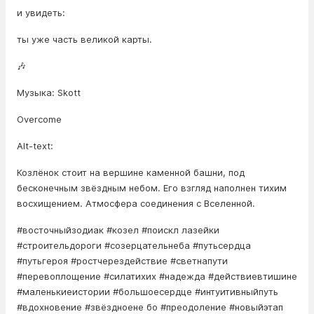
и увидеть:
ты уже часть великой карты.
🎶
Музыка: Skott
Overcome
Alt-text:
Козлёнок стоит на вершине каменной башни, под
бесконечным звёздным небом. Его взгляд наполнен тихим
восхищением. Атмосфера соединения с Вселенной.
#восточныйзодиак #козел #поискл лазейки
#строительдороги #созерцательнеба #путьсердца
#путьгероя #ростчерездействие #светнапути
#перевоплощение #силатихих #надежда #действиевтишине
#маленькиеистории #большоесердце #интуитивныйпуть
#вдохновение #звёздноене бо #преодоление #новыйэтап