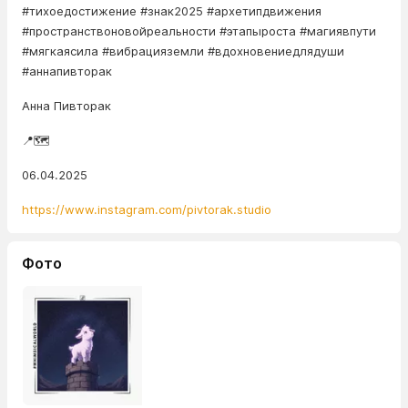
#тихоедостижение #знак2025 #архетипдвижения
#пространствоновойреальности #этапыроста #магиявпути
#мягкаясила #вибрацияземли #вдохновениедлядуши
#аннапивторак
Анна Пивторак
📍🗺️
06.04.2025
https://www.instagram.com/pivtorak.studio
Фото