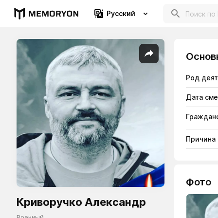
Русский
Основ
Род дея
Дата см
Гражданс
Причина
Фото
Криворучко Александр
Военный