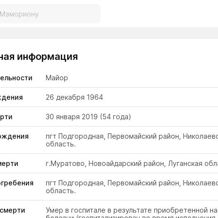
ная информация
тельности
Майор
ждения
26 декабря 1964
ерти
30 января 2019
(54 года)
ождения
пгт Подгородная, Первомайский район, Николаев
область.
мерти
г.Муратово, Новоайдарский район, Луганская обл
огребения
пгт Подгородная, Первомайский район, Николаев
область.
 смерти
Умер в госпитале в результате приобретенной н
болезни (госпитализирован во время исполнения