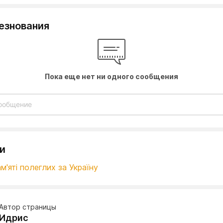
езнования
Пока еще нет ни одного сообщения
и
м'яті полеглих за Україну
Автор страницы
Идрис