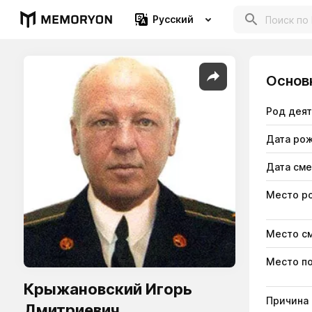
Русский
Основ
Род дея
Дата ро
Дата см
Место р
Место с
Место п
Крыжановский Игорь
Причина
Дмитриевич