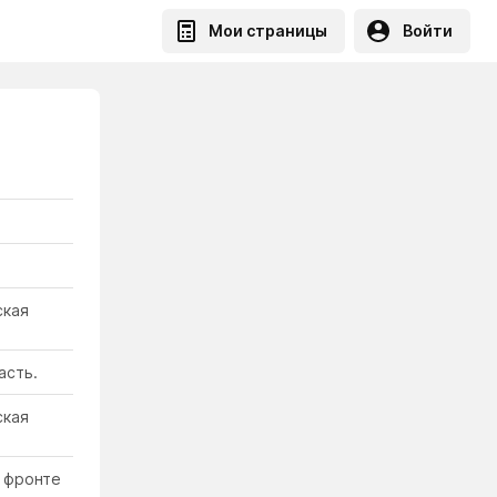
Мои страницы
Войти
ская
асть.
ская
а фронте