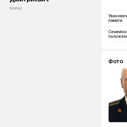
Майор
Увекове
памяти
Семейно
положен
Фото