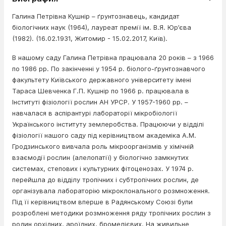
Галина Петрівна Кушнір – ґрунтознавець, кандидат
біологічних наук (1964), лауреат премії ім. В.Я. Юр’єва
(1982). (16.02.1931, Житомир - 15.02.2017, Київ).
В нашому саду Галина Петрівна працювала 20 років – з 1966
по 1986 рр. По закінченні у 1954 р. біолого-ґрунтознавчого
факультету Київського державного університету імені
Тараса Шевченка Г.П. Кушнір по 1966 р. працювала в
Інституті фізіології рослин АН УРСР. У 1957-1960 рр. –
навчалася в аспірантурі лабораторії мікробіології
Українського інституту землеробства. Працюючи у відділі
фізіології нашого саду під керівництвом академіка А.М.
Гродзинського вивчала роль мікроорганізмів у хімічній
взаємодії рослин (алелопатії) у біологічно замкнутих
системах, степових і культурних фітоценозах. У 1974 р.
перейшла до відділу тропічних і субтропічних рослин, де
організувала лабораторію мікроклонального розмноження.
Під її керівництвом вперше в Радянському Союзі були
розроблені методики розмноження ряду тропічних рослин з
родин орхідних, ароїдних, бромелієвих. На живильне