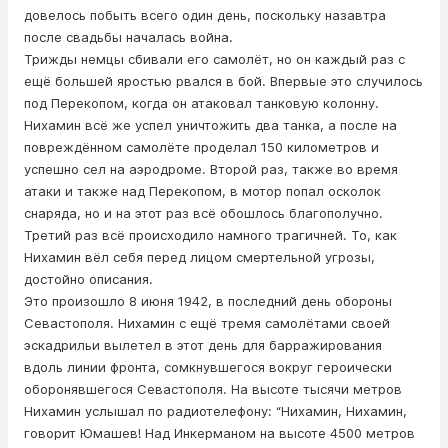
довелось побыть всего один день, поскольку назавтра
после свадьбы началась война.
Трижды немцы сбивали его самолёт, но он каждый раз с
ещё большей яростью рвался в бой. Впервые это случилось
под Перекопом, когда он атаковал танковую колонну.
Нихамин всё же успел уничтожить два танка, а после на
повреждённом самолёте проделал 150 километров и
успешно сел на аэродроме. Второй раз, также во время
атаки и также над Перекопом, в мотор попал осколок
снаряда, но и на этот раз всё обошлось благополучно.
Третий раз всё происходило намного трагичней. То, как
Нихамин вёл себя перед лицом смертельной угрозы,
достойно описания.
Это произошло 8 июня 1942, в последний день обороны
Севастополя. Нихамин с ещё тремя самолётами своей
эскадрильи вылетел в этот день для барражирования
вдоль линии фронта, сомкнувшегося вокруг героически
оборонявшегося Севастополя. На высоте тысячи метров
Нихамин услышал по радиотелефону: “Нихамин, Нихамин,
говорит Юмашев! Над Инкерманом на высоте 4500 метров