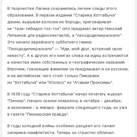
В творчестве Лагина сохранились легкие следы этого
образования. В первом издании "Старика Хоттабыча"
джинн, вырывая волоски из бороды, приговаривал
не "трах-тибидох-тох-тох" (это придумал актер Николай
Литвинов для радиоспектакля), а "лехододиликраскало".
Это начало еврейского субботнего гимна:
"Лехододиликраскало" — "Иди, мой друг, встречай свою
невесту". А в других его книгах слова на идиш встречаются
в качестве имен собственных и географических названий.
Впрочем, говорящие фамилии он придумывал и на русском,
и на английском: чего стоят только Пивораки
из "Хоттабыча" или "Юзлесс" из "Атавии Проксимы".
В 1938 году "Старика Хоттабыча" начал печатать журнал
"Пионер". Начало сказки появилось в октябре - декабре,
а окончание - в январе- феврале следующего года, но уже
в газете "Пионерская правда".
В годы холодной войны особенно расцвел его талант
сатирика-памфлетиста. Теперь он страстно обличал