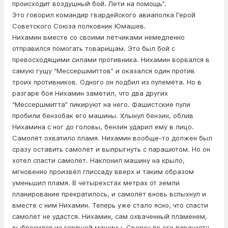
происходит воздушный бой. Лети на помощь”.
Это говорил командир гвардейского авиаполка Герой
Советского Союза полковник Юмашев.
Нихамин вместе со своими лётчиками немедленно
отправился помогать товарищам. Это был бой с
превосходящими силами противника. Нихамин ворвался в
самую гущу “Мессершмиттов” и оказался один против
троих противников. Одного он подбил из пулемёта. Но в
разгаре боя Нихамин заметил, что два других
“Мессершмитта” пикируют на него. Фашистские пули
пробили бензобак его машины. Хлынул бензин, облив
Нихамина с ног до головы, бензин ударил ему в лицо.
Самолёт охватило пламя. Нихамин вообще-то должен был
сразу оставить самолёт и выпрыгнуть с парашютом. Но он
хотел спасти самолёт. Наклонил машину на крыло,
мгновенно произвёл глиссаду вверх и таким образом
уменьшил пламя. В четырехстах метрах от земли
планирование прекратилось, и самолёт вновь вспыхнул и
вместе с ним Нихамин. Теперь уже стало ясно, что спасти
самолёт не удастся. Нихамин, сам охваченный пламенем,
выбросился из горящей машины. Сверху по его парашюту