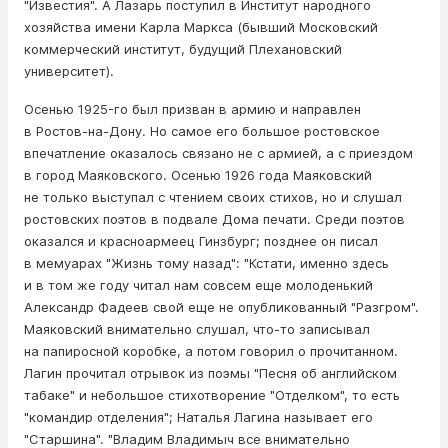
"Известия". А Лазарь поступил в Институт народного
хозяйства имени Карла Маркса (бывший Московский
коммерческий институт, будущий Плехановский
университет).
Осенью 1925-го был призван в армию и направлен
в Ростов-на-Дону. Но самое его большое ростовское
впечатление оказалось связано не с армией, а с приездом
в город Маяковского. Осенью 1926 года Маяковский
не только выступал с чтением своих стихов, но и слушал
ростовских поэтов в подвале Дома печати. Среди поэтов
оказался и красноармеец Гинзбург; позднее он писал
в мемуарах "Жизнь тому назад": "Кстати, именно здесь
и в том же году читал нам совсем еще молоденький
Александр Фадеев свой еще не опубликованный "Разгром".
Маяковский внимательно слушал, что-то записывал
на папиросной коробке, а потом говорил о прочитанном.
Лагин прочитал отрывок из поэмы "Песня об английском
табаке" и небольшое стихотворение "Отделком", то есть
"командир отделения"; Наталья Лагина называет его
"Старшина". "Владим Владимыч все внимательно