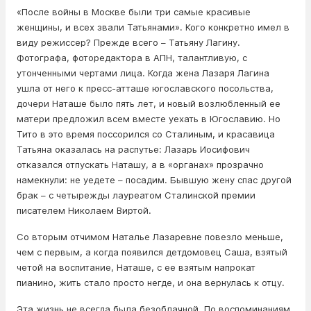
«После войны в Москве были три самые красивые
женщины, и всех звали Татьянами». Кого конкретно имел в
виду режиссер? Прежде всего – Татьяну Лагину.
Фотографа, фоторедактора в АПН, талантливую, с
утонченными чертами лица. Когда жена Лазаря Лагина
ушла от него к пресс-атташе югославского посольства,
дочери Наташе было пять лет, и новый возлюбленный ее
матери предложил всем вместе уехать в Югославию. Но
Тито в это время поссорился со Сталиным, и красавица
Татьяна оказалась на распутье: Лазарь Иосифович
отказался отпускать Наташу, а в «органах» прозрачно
намекнули: не уедете – посадим. Бывшую жену спас другой
брак – с четырежды лауреатом Сталинской премии
писателем Николаем Виртой.
Со вторым отчимом Наталье Лазаревне повезло меньше,
чем с первым, а когда появился детдомовец Саша, взятый
четой на воспитание, Наташе, с ее взятым напрокат
пианино, жить стало просто негде, и она вернулась к отцу.
Эта жизнь не всегда была безоблачной. По воспоминаниям