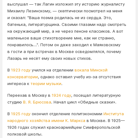
выслушал — так Лагин изложил эту историю журналисту
Михаилу Лезинскому, — скептически посмотрел на меня
и сказал: "Ваша поэма родилась не из сердца. Это,
батенька, литературщина. Своими глазами надо смотреть
на окружающий мир, а не через пенсне классиков. А вот
маленькое ваше стихотворение мне, как ни странно,
понравилось...". Потом он даже заходил к Маяковскому
в гости а при встречах в Москве осведомлялся, почему
Лазарь не несёт ему своих новых стихов.
В
1923 году
учился на отделении
вокала
Минской
консерватории
, однако оставил учебу из-за отсутствия
интереса к
теории музыки
.
Переехав в Москву в
1924 году
, посещал литературную
студию
В. Я. Брюсова
. Начал цикл «Обидные сказки».
В
1925 году
окончил отделение политэкономии
Института
народного хозяйства имени К. Маркса
в Москве. В 1925—
1926 годах служил красноармейцем Симферопольской
полковой школы.