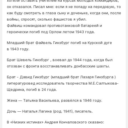
хотели оставить учителем на курсах молодых командиров,
он отказался. Писал мне: если я не попаду на передовую, то
как буду смотреть в глаза сыну и доченьке, когда они, после
войны, спросят, сколько фашистов я убил.
Файвиш командовал противотанковой батареей и
героически погиб под Орлом летом 1943 года.
Младший брат Файвель Гинзбург погиб на Курской дуге
в 1943 году.
Брат Шевель Гинзбург , воевал до 1944 года, когда был
отозван с фронта восстанавливать донбасские шахты.
Брат - Давид Гинзбург (младший брат Лазаря Гинзбурга )
литературовед исследователь творчества М.Е.Салтыкова-
Щедрина, погиб в 24 года.
Жена — Татьяна Васильева, развёлся в 1946 году.
Дочь — Наталья Лагина (род. 1941), писатель.
В «Низких истинах» Андрея Кончаловского сказано: