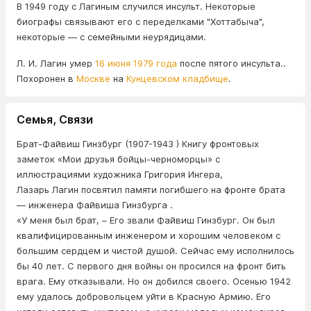
В 1949 году с Лагиным случился инсульт. Некоторые
биографы связывают его с переделками "Хоттабыча",
некоторые — с семейными неурядицами.
Л. И. Лагин умер
16 июня
1979 года
после пятого инсульта..
Похоронен в
Москве
на
Кунцевском кладбище
.
Семья, Связи
Брат-Файвиш Гинзбург (1907-1943 ) Книгу фронтовых
заметок «Мои друзья бойцы-черноморцы» с
иллюстрациями художника Григория Ингера,
Лазарь Лагин посвятил памяти погибшего на фронте брата
— инженера Файвиша Гинзбурга .
«У меня был брат, – Его звали Файвиш Гинзбург. Он был
квалифицированным инженером и хорошим человеком с
большим сердцем и чистой душой. Сейчас ему исполнилось
бы 40 лет. С первого дня войны он просился на фронт бить
врага. Ему отказывали. Но он добился своего. Осенью 1942
ему удалось добровольцем уйти в Красную Армию. Его