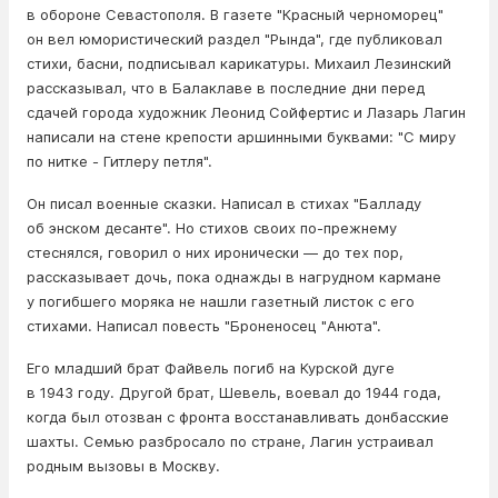
в обороне Севастополя. В газете "Красный черноморец"
он вел юмористический раздел "Рында", где публиковал
стихи, басни, подписывал карикатуры. Михаил Лезинский
рассказывал, что в Балаклаве в последние дни перед
сдачей города художник Леонид Сойфертис и Лазарь Лагин
написали на стене крепости аршинными буквами: "С миру
по нитке - Гитлеру петля".
Он писал военные сказки. Написал в стихах "Балладу
об энском десанте". Но стихов своих по-прежнему
стеснялся, говорил о них иронически — до тех пор,
рассказывает дочь, пока однажды в нагрудном кармане
у погибшего моряка не нашли газетный листок с его
стихами. Написал повесть "Броненосец "Анюта".
Его младший брат Файвель погиб на Курской дуге
в 1943 году. Другой брат, Шевель, воевал до 1944 года,
когда был отозван с фронта восстанавливать донбасские
шахты. Семью разбросало по стране, Лагин устраивал
родным вызовы в Москву.