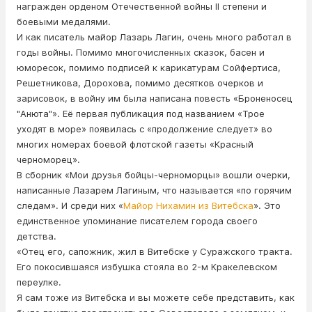
награжден орденом Отечественной войны II степени и
боевыми медалями.
И как писатель майор Лазарь Лагин, очень много работал в
годы войны. Помимо многочисленных сказок, басен и
юморесок, помимо подписей к карикатурам Сойфертиса,
Решетникова, Дорохова, помимо десятков очерков и
зарисовок, в войну им была написана повесть «Броненосец
"Анюта"». Её первая публикация под названием «Трое
уходят в море» появилась с «продолжение следует» во
многих номерах боевой флотской газеты «Красный
черноморец».
В сборник «Мои друзья бойцы-черноморцы» вошли очерки,
написанные Лазарем Лагиным, что называется «по горячим
следам». И среди них «
Майор Нихамин из Витебска
». Это
единственное упоминание писателем города своего
детства.
«Отец его, сапожник, жил в Витебске у Суражского тракта.
Его покосившаяся избушка стояла во 2-м Кракелевском
переулке.
Я сам тоже из Витебска и вы можете себе представить, как