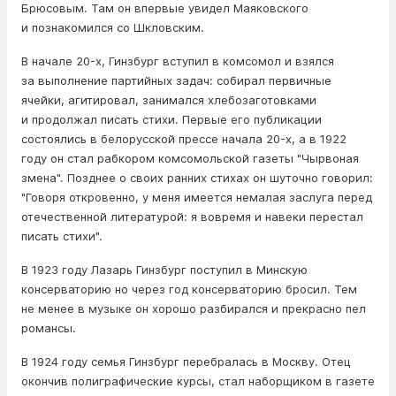
Брюсовым. Там он впервые увидел Маяковского
и познакомился со Шкловским.
В начале 20-х, Гинзбург вступил в комсомол и взялся
за выполнение партийных задач: собирал первичные
ячейки, агитировал, занимался хлебозаготовками
и продолжал писать стихи. Первые его публикации
состоялись в белорусской прессе начала 20-х, а в 1922
году он стал рабкором комсомольской газеты "Чырвоная
змена". Позднее о своих ранних стихах он шуточно говорил:
"Говоря откровенно, у меня имеется немалая заслуга перед
отечественной литературой: я вовремя и навеки перестал
писать стихи".
В 1923 году Лазарь Гинзбург поступил в Минскую
консерваторию но через год консерваторию бросил. Тем
не менее в музыке он хорошо разбирался и прекрасно пел
романсы.
В 1924 году семья Гинзбург перебралась в Москву. Отец
окончив полиграфические курсы, стал наборщиком в газете