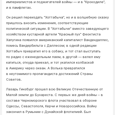
империалистов и поджигателей войны — и в "Крокодиле",
и в памфлетах.
Он решил переиздать "Хоттабыча", но и в волшебную сказку
пришлось вносить изменения, соответствующие
политической ситуации. В "Хоттабыче" вместо заведующего
хозяйством кустарной артели "Красный пух" Феоктиста
Хапугина появился американский капиталист Вандендаллес,
помесь Вандербильта с Даллесом; в одной редакции
Хоттабыч превратил его в собаку, и тот стал выступать
по радио с еженедельным лаем, в другой — велел ему
катиться, откуда приехал, и тот укатился колбаской
в Америку через океан. А Волька превратился
в неутомимого пропагандиста достижений Страны
Советов.
Лазарь Гинзбург прошел всю Великую Отечественную от
Малой земли до Бухареста. С первых же дней войны – в
составе Черноморского флота участвовал в обороне
Одессы, Севастополя, Керчи и Новороссийска. Войну
закончил в Румынии с Дунайской флотилией. Был