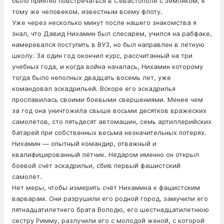
было приятно повстречаться в Севастополе с земляком, к
тому же человеком, известным всему флоту.
Уже через несколько минут после нашего знакомства я
знал, что Давид Нихамин был слесарем, учился на рабфаке,
намеревался поступить в ВУЗ, но был направлен в лётную
школу. За один год окончил курс, рассчитанный на три
учебных года, и когда война началась, Нихамин которому
тогда было неполных двадцать восемь лет, уже
командовал эскадрильей. Вскоре его эскадрилья
прославилась своими боевыми свершениями. Менее чем
за год она уничтожила свыше восьми десятков вражеских
самолётов, сто пятьдесят автомашин, семь артиллерийских
батарей при собственных весьма незначительных потерях.
Нихамин — опытный командир, отважный и
квалифицированный лётчик. Недаром именно он открыл
боевой счёт эскадрильи, сбив первый фашистский
самолёт.
Нет меры, чтобы измерить счёт Нихамина к фашистским
варварам. Они разрушили его родной город, замучили его
пятнадцатилетнего брата Володю, его шестнадцатилетнюю
сестру Римму, разлучили его с молодой женой, с которой