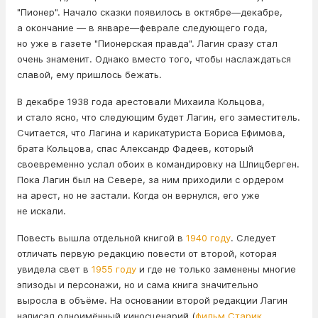
"Пионер". Начало сказки появилось в октябре—декабре,
а окончание — в январе—феврале следующего года,
но уже в газете "Пионерская правда". Лагин сразу стал
очень знаменит. Однако вместо того, чтобы наслаждаться
славой, ему пришлось бежать.
В декабре 1938 года арестовали Михаила Кольцова,
и стало ясно, что следующим будет Лагин, его заместитель.
Считается, что Лагина и карикатуриста Бориса Ефимова,
брата Кольцова, спас Александр Фадеев, который
своевременно услал обоих в командировку на Шпицберген.
Пока Лагин был на Севере, за ним приходили с ордером
на арест, но не застали. Когда он вернулся, его уже
не искали.
Повесть вышла отдельной книгой в
1940 году
. Следует
отличать первую редакцию повести от второй, которая
увидела свет в
1955 году
и где не только заменены многие
эпизоды и персонажи, но и сама книга значительно
выросла в объёме. На основании второй редакции Лагин
написал одноимённый киносценарий (
фильм
Старик