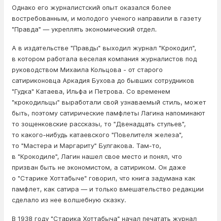
Однако его журналистский опыт оказался более
востребованным, и молодого ученого направили в газету
"Правда" — укреплять экономический отдел.
А в издательстве "Правды" выходил журнал "Крокодил",
в котором работала веселая компания журналистов под
руководством Михаила Кольцова - от старого
сатириконовца Аркадия Бухова до бывших сотрудников
"Гудка" Катаева, Ильфа и Петрова. Со временем
"крокодильцы" выработали свой узнаваемый стиль, может
быть, поэтому сатирические памфлеты Лагина напоминают
то зощенковские рассказы, то "Двенадцать стульев",
то какого-нибудь катаевского "Повелителя железа",
то "Мастера и Маргариту" Булгакова. Там-то,
в "Крокодиле", Лагин нашел свое место и понял, что
призван быть не экономистом, а сатириком. Он даже
о "Старике Хоттабыче" говорил, что книга задумана как
памфлет, как сатира — и только вмешательство редакции
сделало из нее волшебную сказку.
В 1938 году "Старика Хоттабыча" начал печатать журнал