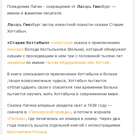
Псевдоним Лагин - сокращение от
Ла
зарь
Гин
збург —
имени и фамилии писателя.
Ла
зарь
Гин
збург автор известной повести-сказки Старик
Хоттабыч.
«Старик Хоттабыч»
-
советская
сказка о приключениях
пионера
Володи Костылькова (Вольки), который обнаружил
кувшин с просидевшим в нём три с половиной тысячи лет
джинном
по имени
Гассан Абдуррахман ибн Хоттаб
.
В книге описываются приключения Хоттабыча и Вольки
,творя всевозможные чудеса, Хоттабыч пытается
отблагодарить своего спасителя тем временем Волька
пытается научить жить Хоттабыча в современном мире .
Сказка Лагина впервые увидела свет в 1938 году —
сначала в
«Пионерской правде»
, а потом в журнале
«Пионер»
, где печаталась из номера в номер. Через два
года повесть вышла отдельной книгой с иллюстрациями
Константина Ротова
.