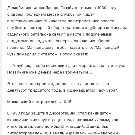
Демобилизовался Лазарь Гинзбург только в 1930 году;
о своем последнем месте службы он пишет
в воспоминаниях: "В качестве политработника запаса
я отбывал повторный сбор в должности дублера комиссара
отдельного батальона связи". Вместе с подопечными
солдатами он задумал концерт к окончанию сборов,
позвонил Маяковскому, чтобы позвать его. "Маяковский
чуть помедлил с ответом. Потом сказал:
— Голубчик, я себя последние дни омерзительно чувствую.
Позвоните мне денька через три-четыре...
Этот разговор происходил десятого апреля тысяча
девятьсот тридцатого года, в одиннадцатом часу утра".
Маяковский застрелился в 10.15.
В 1933 году защитил диссертацию, стал кандидатом
экономических наук и доцентом, солидным ученым, как
и его братья: рано погибший младший, Давид, был
литературоведом, а Шевель и Файвель — инженерами.