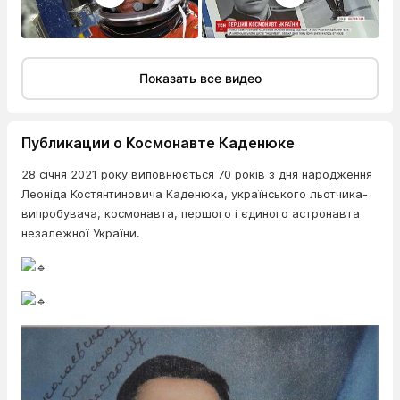
Показать все видео
Публикации о Космонавте Каденюке
28 січня 2021 року виповнюється 70 років з дня народження
Леоніда Костянтиновича Каденюка, українського льотчика-
випробувача, космонавта, першого і єдиного астронавта
незалежної України.