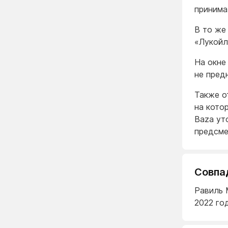
принима
В то же
«Лукойл
На окне
не пред
Также о
на кото
Baza ут
предсме
Совпа
Равиль 
2022 го