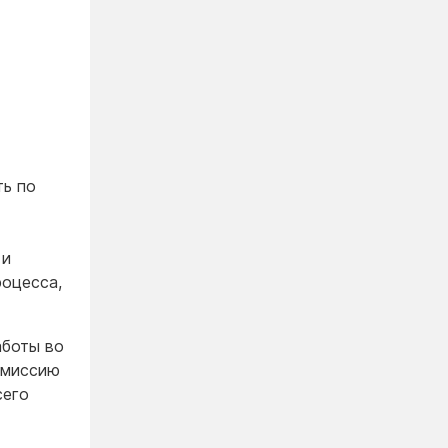
ь по
 и
оцесса,
аботы во
ю миссию
сего