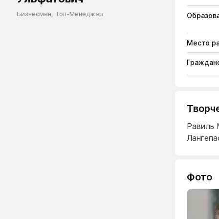
Бизнесмен
,
Топ-Менеджер
Образов
Место р
Гражданс
Творч
Равиль 
Лангепа
Фото