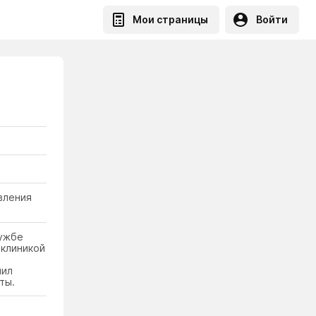
Мои страницы
Войти
вления
лужбе
иклиникой
чил
ты.