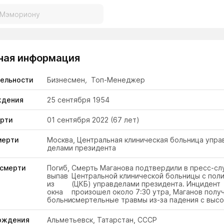
ная информация
тельности
Бизнесмен
,
Топ-Менеджер
ждения
25 сентября 1954
ерти
01 сентября 2022
(67 лет)
мерти
Москва, Центральная клиническая больница упра
делами президента
 смерти
Погиб,
Смерть Маганова подтвердили в пресс-с
выпав
Центральной клинической больницы с пол
из
(ЦКБ) управделами президента. Инцидент
окна
произошел около 7:30 утра, Маганов полу
больницы
смертельные травмы из-за падения с высо
ождения
Альметьевск, Татарстан, СССР