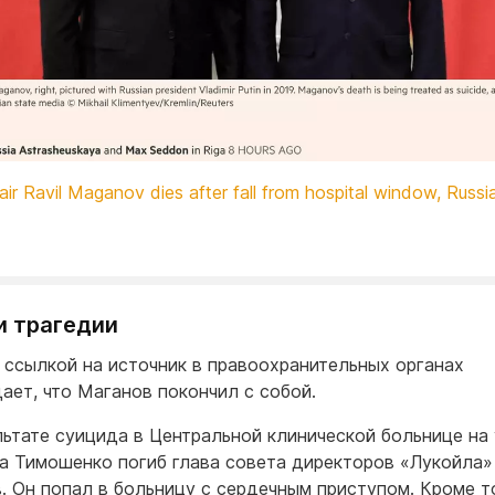
hair Ravil Maganov dies after fall from hospital window, Russ
и трагедии
 ссылкой на источник в правоохранительных органах
ает, что Маганов покончил с собой.
льтате суицида в Центральной клинической больнице на
 Тимошенко погиб глава совета директоров «Лукойла»
. Он попал в больницу с сердечным приступом. Кроме то