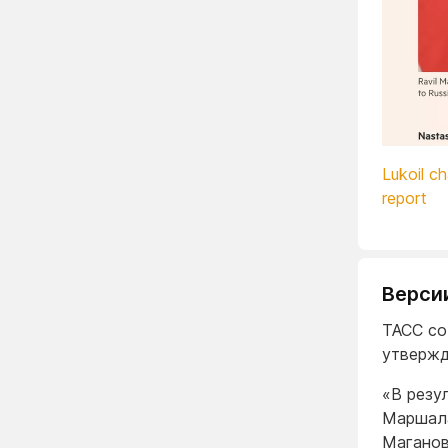
Lukoil c
report
Верси
ТАСС со
утвержд
«В резу
Маршала
Маганов