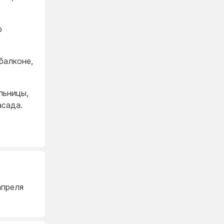
р
балконе,
льницы,
асада.
апреля