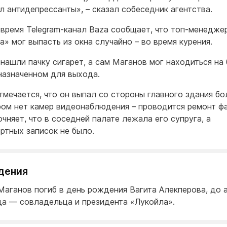
л антидепрессанты», – сказал собеседник агентства.
 время Telegram-канал Baza сообщает, что топ-менедже
а» мог выпасть из окна случайно – во время курения.
 нашли пачку сигарет, а сам Маганов мог находиться на 
назначенном для выхода.
тмечается, что он выпал со стороны главного здания бо
ром нет камер видеонаблюдения – проводится ремонт ф
очняет, что в соседней палате лежала его супруга, а
ртных записок не было.
дения
Маганов погиб в день рождения Вагита Алекперова, до 
да — совладельца и президента «Лукойла».