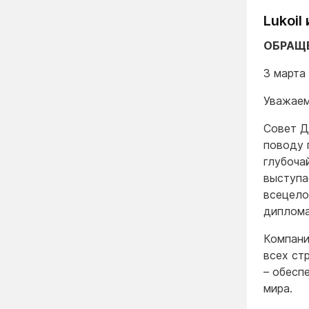
Lukoil
ОБРАЩЕ
3 марта 
Уважаем
Совет Д
поводу 
глубоча
выступа
всецело
диплома
Компани
всех ст
– обесп
мира.