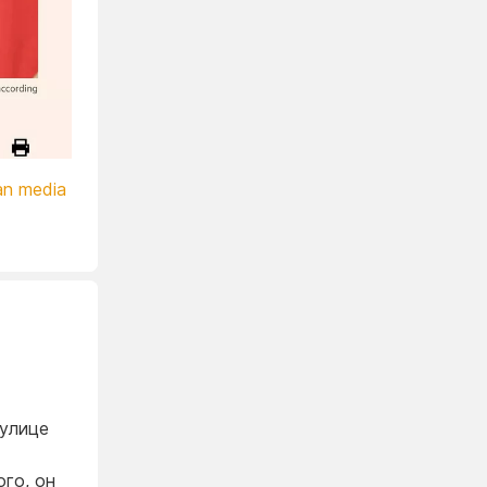
ian media
 улице
го, он