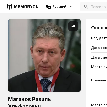
Русский
Основ
Род дея
Дата ро
Дата см
Место с
Причина
Маганов Равиль
Место р
Ульфатович