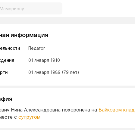
ная информация
тельности
Педагог
ждения
01 января 1910
ерти
01 января 1989
(79 лет)
афия
вич Нина Александровна похоронена на
Байковом кла
месте с
супругом