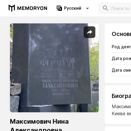
Русский
Основ
Род дея
Дата ро
Дата см
Биогр
Максимо
Киеве в
Максимович Нина
Александровна