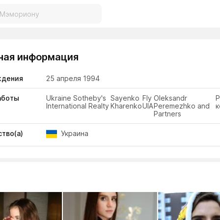
ная информация
ждения
25 апреля 1994
аботы
Ukraine Sotheby's
Sayenko
Fly
Oleksandr
Р
International Realty
Kharenko
UIA
Peremezhko and
к
Partners
тво(а)
Украина