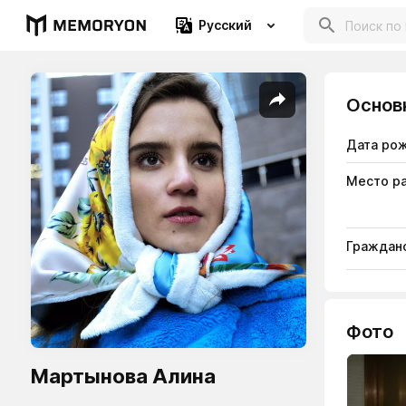
Русский
Основ
Дата ро
Место р
Гражданс
Фото
Мартынова Алина