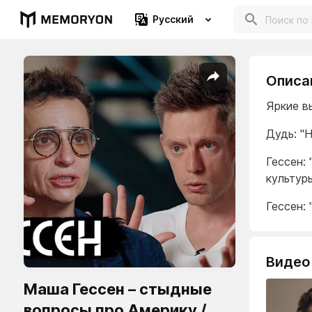
Русский
Описа
Яркие в
Дудь: "
Гессен:
культур
Гессен:
Видео
Маша Гессен – стыдные
вопросы про Америку /