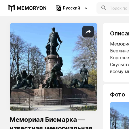
Русский
Описа
Мемориа
Берлине
Королев
Скульп
всему м
Фото
Мемориал Бисмарка —
известная мемориальная