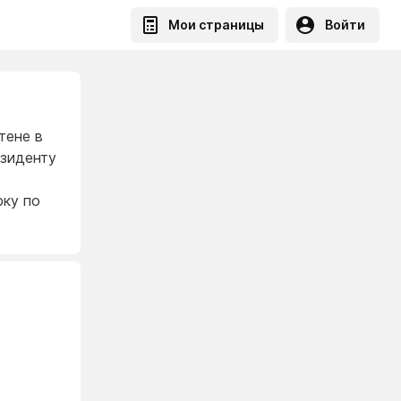
Мои страницы
Войти
тене в
езиденту
рку по