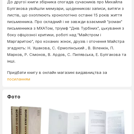
До другої книги збірника спогадів сучасників про Михайла
Булгакова увійшли мемуари, щоденникові записи, витяги з
листів, що охоплюють хронологічно останні 15 років життя
письменника. Про складний і не завжди взаємний "роман"
письменника з МХАТом, тріумф "Днів Турбіних", цькування з
боку офіціозної критики, роботі над "Майстром і
Маргаритою", про коханих жінок, друзів і оточення Майстра
згадують: Н. Ушакова, С. Єрмолінський , В. Віленкін, П.
Марков, Р. Сімонов, В. Ардов, С. Пилявська, Е. Булгакова та
інші.
Придбати книгу в онлайн магазині видавництва за
посиланням
Фото