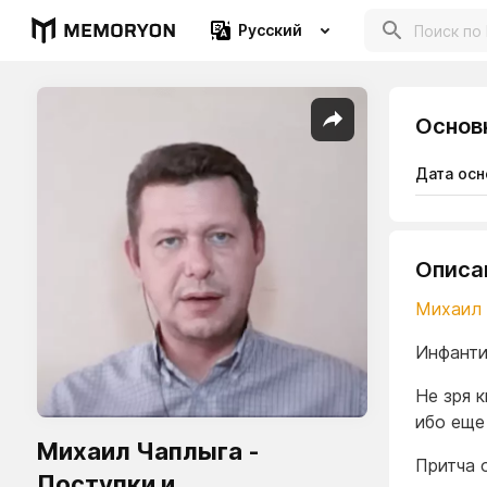
Русский
Основ
Дата осн
Описа
Михаил
Инфанти
Не зря 
ибо еще
Михаил Чаплыга -
Притча 
Поступки и