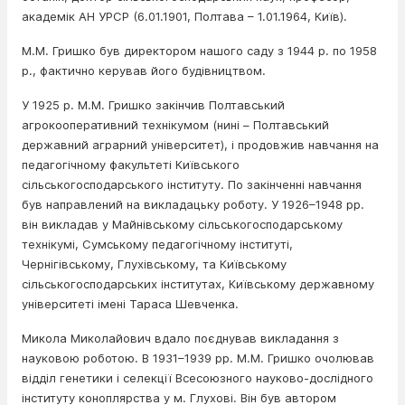
академік АН УРСР (6.01.1901, Полтава – 1.01.1964, Київ).
М.М. Гришко був директором нашого саду з 1944 р. по 1958
р., фактично керував його будівництвом.
У 1925 р. М.М. Гришко закінчив Полтавський
агрокооперативний технікумом (нині – Полтавський
державний аграрний університет), і продовжив навчання на
педагогічному факультеті Київського
сільськогосподарського інституту. По закінченні навчання
був направлений на викладацьку роботу. У 1926–1948 рр.
він викладав у Майнівському сільськогосподарському
технікумі, Сумському педагогічному інституті,
Чернігівському, Глухівському, та Київському
сільськогосподарських інститутах, Київському державному
університеті імені Тараса Шевченка.
Микола Миколайович вдало поєднував викладання з
науковою роботою. В 1931–1939 рр. М.М. Гришко очолював
відділ генетики і селекції Всесоюзного науково-дослідного
інституту коноплярства у м. Глухові. Він був автором