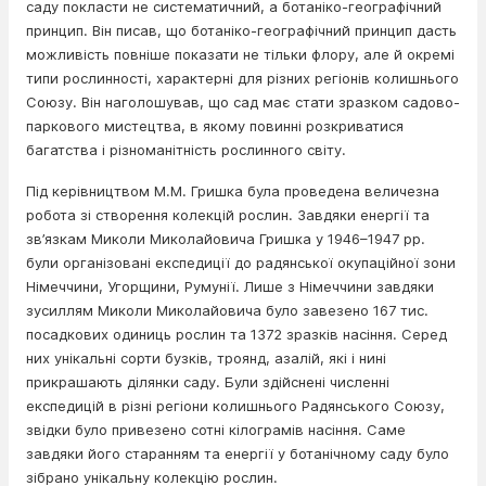
саду покласти не систематичний, а ботаніко-географічний
принцип. Він писав, що ботаніко-географічний принцип дасть
можливість повніше показати не тільки флору, але й окремі
типи рослинності, характерні для різних регіонів колишнього
Союзу. Він наголошував, що сад має стати зразком садово-
паркового мистецтва, в якому повинні розкриватися
багатства і різноманітність рослинного світу.
Під керівництвом М.М. Гришка була проведена величезна
робота зі створення колекцій рослин. Завдяки енергії та
зв’язкам Миколи Миколайовича Гришка у 1946–1947 рр.
були організовані експедиції до радянської окупаційної зони
Німеччини, Угорщини, Румунії. Лише з Німеччини завдяки
зусиллям Миколи Миколайовича було завезено 167 тис.
посадкових одиниць рослин та 1372 зразків насіння. Серед
них унікальні сорти бузків, троянд, азалій, які і нині
прикрашають ділянки саду. Були здійснені численні
експедицій в різні регіони колишнього Радянського Союзу,
звідки було привезено сотні кілограмів насіння. Саме
завдяки його старанням та енергії у ботанічному саду було
зібрано унікальну колекцію рослин.