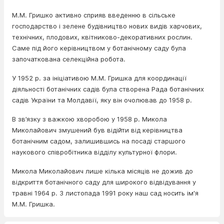
М.М. Гришко активно сприяв введенню в сільське
господарство і зелене будівництво нових видів харчових,
технічних, плодових, квітниково-декоративних рослин.
Саме під його керівництвом у ботанічному саду була
започаткована селекційна робота.
У 1952 р. за ініціативою М.М. Гришка для координації
діяльності ботанічних садів була створена Рада ботанічних
садів України та Молдавії, яку він очолював до 1958 р.
В зв’язку з важкою хворобою у 1958 р. Микола
Миколайович змушений був відійти від керівництва
ботанічним садом, залишившись на посаді старшого
наукового співробітника відділу культурної флори.
Микола Миколайович лише кілька місяців не дожив до
відкриття ботанічного саду для широкого відвідування у
травні 1964 р. З листопада 1991 року наш сад носить ім'я
М.М. Гришка.