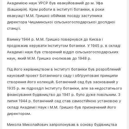
Академією наук УРСР був евакуйований до м. Уфа
(Башкирія). Крім роботи в інституті ботаніки, в роки
евакуації М.М. Гришко обіймав посаду заступника
директора Чишминської сільськогосподарської дослідної
станції.
Взимку 1944 р. М.М. Гришко повернувся до Києва і
продовжив керувати Інститутом ботаніки. У 1945 р. в складі
Академії наук був створений відділ сільськогосподарських
наук, який М.М. Гришко очолював до 1948 р.
Під його керівництвом в Інституті ботаніки був розроблений
науковий проект Ботанічного саду і обґрунтовані принципи
створення його колекцій. Ботанічний сад був заснований у
1935 р. як підрозділ Інституту ботаніки, але за недостатнього
фінансування будівництво до 1941 р. було дуже повільним. З
липня 1944 р. ботанічний сад став самостійною установою у
складі Академії Наук і М.М. Гришко був призначений його
директором.
Микола Миколайович запропонував в основу будівництва