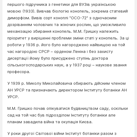
першого підручника з генетики для ВУЗів українською
мовою (1933). Вивчав біологію конопель, зокрема статевий
диморфізм. Вивів сорт коноплі "ОСО-72" з одночасним
дозріванням чоловічих та жіночих рослин, що уможливило
механізацію збирання конопель. М.М. Гришку належить
пріоритет у вирішенні проблеми зміни статі у конопель. За ці
роботи у 1936 р. його було нагороджено найвищою на той
час нагородою СРСР – орденом Леніна і без захисту
дисертації йому було присуджено ступінь доктора
сільськогосподарських наук, а у 1937 році – наукове звання
професора.
У 1939 р. Миколу Миколайовича обирають дійсним членом
АН УРСР та призначають директором Інституту ботаніки АН
УРСР.
М.М. Гришко почав опікуватися будівництвом саду, оскільки
сад на той час був підрозділом Інституту ботаніки але
планам завадила війна та окупація Києва.
У роки другої Світової війни Інститут ботаніки разом з