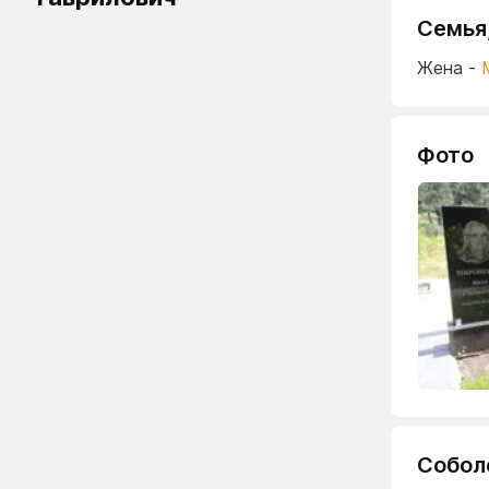
Семья
Жена -
Фото
Собол