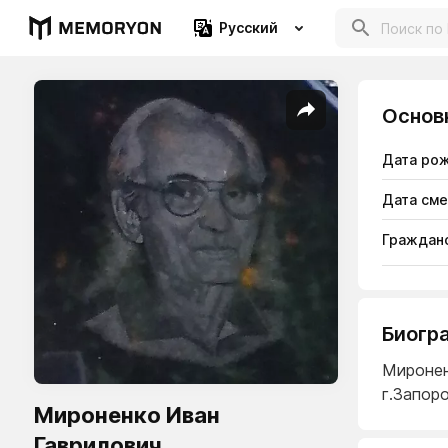
Русский
Основ
Дата ро
Дата см
Гражданс
Биогр
Миронен
г.Запор
Мироненко Иван
Гаврилович