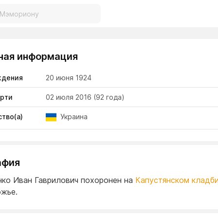
ная информация
ждения
20 июня 1924
ерти
02 июля 2016
(92 года)
тво(а)
Украина
афия
ко Иван Гаврилович похоронен на
Капустянском кладб
ожье.