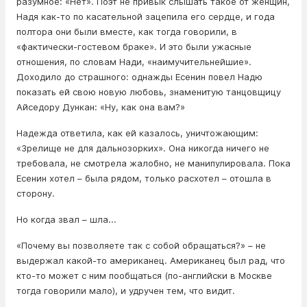
разумное: «Нет». Поэт не привык слышать такое от женщин,
Надя как-то по касательной зацепила его сердце, и года
полтора они были вместе, как тогда говорили, в
«фактически-гостевом браке». И это были ужасные
отношения, по словам Нади, «наимучительнейшие».
Доходило до страшного: однажды Есенин повел Надю
показать ей свою новую любовь, знаменитую танцовщицу
Айседору Дункан: «Ну, как она вам?»
Надежда ответила, как ей казалось, уничтожающим:
«Зрелище не для дальнозорких». Она никогда ничего не
требовала, не смотрела жалобно, не манипулировала. Пока
Есенин хотел – была рядом, только расхотел – отошла в
сторону.
Но когда звал – шла...
«Почему вы позволяете так с собой обращаться?» – не
выдержал какой-то американец. Американец был рад, что
кто-то может с ним пообщаться (по-английски в Москве
тогда говорили мало), и удручен тем, что видит.