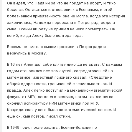
Он видел, что Надя ни за что не пойдет на аборт, и тихо
бесился. Оставаться в отношениях с Есениным, в этой
болезненной привязанности она не могла. Когда эта история
закончилась, Надежда переехала в Петроград, родила
сына. Есенин ни разу не пришел на него посмотреть. Он
погиб, когда Алеку было полтора года.
Восемь лет мать с сыном прожили в Петрограде и
вернулись в Москву.
В 16 лет Алек дал себе клятву никогда не врать. С каждым
годом становился все замкнутей, сосредоточенней на
математике: известный психиатр сказал: «Следствие
общей одаренности, граничащей с гениальностью». И
правда, Алек легко поступил на механико-математический
факультет МГУ, легко его окончил, потом так же легко
окончил аспирантуру НИИ математики при МГУ.
Кандидатская у него была по математической логике. И
еще он, сын поэтов, писал стихи.
В 1949 году, после защиты, Есенин-Вольпин по