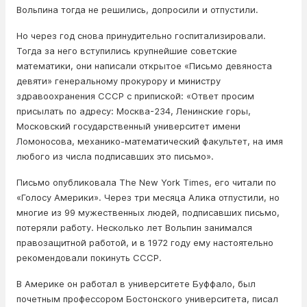
Вольпина тогда не решились, допросили и отпустили.
Но через год снова принудительно госпитализировали.
Тогда за него вступились крупнейшие советские
математики, они написали открытое «Письмо девяноста
девяти» генеральному прокурору и министру
здравоохранения СССР с припиской: «Ответ просим
присылать по адресу: Москва-234, Ленинские горы,
Московский государственный университет имени
Ломоносова, механико-математический факультет, на имя
любого из числа подписавших это письмо».
Письмо опубликовала The New York Times, его читали по
«Голосу Америки». Через три месяца Алика отпустили, но
многие из 99 мужественных людей, подписавших письмо,
потеряли работу. Несколько лет Вольпин занимался
правозащитной работой, и в 1972 году ему настоятельно
рекомендовали покинуть СССР.
В Америке он работал в университете Буффало, был
почетным профессором Бостонского университета, писал