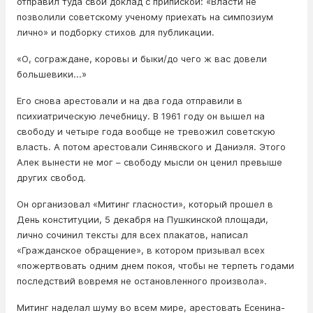
отправил туда свой доклад с припиской: «Власти не
позволили советскому ученому приехать на симпозиум
лично» и подборку стихов для публикации.
«О, сограждане, коровы и быки/до чего ж вас довели
большевики...»
Его снова арестовали и на два года отправили в
психиатрическую лечебницу. В 1961 году он вышел на
свободу и четыре года вообще не тревожил советскую
власть. А потом арестовали Синявского и Даниэля. Этого
Алек вынести не мог – свободу мысли он ценил превыше
других свобод.
Он организовал «Митинг гласности», который прошел в
День конституции, 5 декабря на Пушкинской площади,
лично сочинил тексты для всех плакатов, написал
«Гражданское обращение», в котором призывал всех
«пожертвовать одним днем покоя, чтобы не терпеть годами
последствий вовремя не остановленного произвола».
Митинг наделал шуму во всем мире, арестовать Есенина-