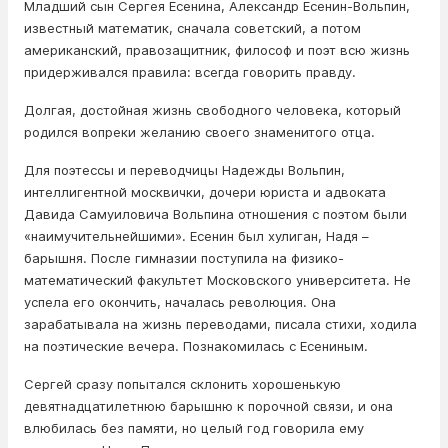
Младший сын Сергея Есенина, Александр Есенин-Вольпин,
известный математик, сначала советский, а потом
американский, правозащитник, философ и поэт всю жизнь
придерживался правила: всегда говорить правду.
Долгая, достойная жизнь свободного человека, который
родился вопреки желанию своего знаменитого отца.
Для поэтессы и переводчицы Надежды Вольпин,
интеллигентной москвички, дочери юриста и адвоката
Давида Самуиловича Вольпина отношения с поэтом были
«наимучительнейшими». Есенин был хулиган, Надя –
барышня. После гимназии поступила на физико-
математический факультет Московского университета. Не
успела его окончить, началась революция. Она
зарабатывала на жизнь переводами, писала стихи, ходила
на поэтические вечера. Познакомилась с Есениным.
Сергей сразу попытался склонить хорошенькую
девятнадцатилетнюю барышню к порочной связи, и она
влюбилась без памяти, но целый год говорила ему