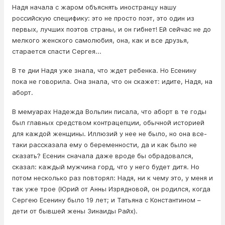
Надя начала с жаром объяснять иностранцу нашу
российскую специфику: это не просто поэт, это один из
первых, лучших поэтов страны, и он гибнет! Ей сейчас не до
мелкого женского самолюбия, она, как и все друзья,
старается спасти Сергея...
В те дни Надя уже знала, что ждет ребенка. Но Есенину
пока не говорила. Она знала, что он скажет: идите, Надя, на
аборт.
В мемуарах Надежда Вольпин писала, что аборт в те годы
был главных средством контрацепции, обычной историей
для каждой женщины. Иллюзий у нее не было, но она все-
таки рассказала ему о беременности, да и как было не
сказать? Есенин сначала даже вроде бы обрадовался,
сказал: каждый мужчина горд, что у него будет дитя. Но
потом несколько раз повторял: Надя, ни к чему это, у меня и
так уже трое (Юрий от Анны Изрядновой, он родился, когда
Сергею Есенину было 19 лет; и Татьяна с Константином –
дети от бывшей жены Зинаиды Райх).