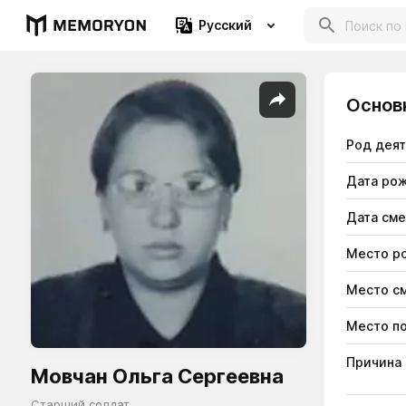
Русский
Основ
Род дея
Дата ро
Дата см
Место р
Место с
Место п
Причина
Мовчан Ольга Сергеевна
Старший солдат