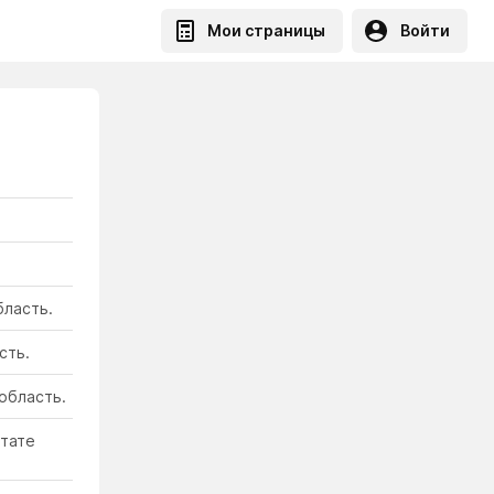
Мои страницы
Войти
бласть.
сть.
область.
ьтате