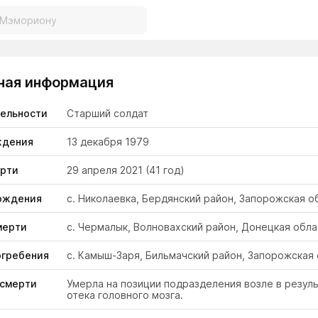
ная информация
тельности
Старший солдат
ждения
13 декабря 1979
ерти
29 апреля 2021
(41 год)
ождения
с. Николаевка, Бердянский район, Запорожская о
мерти
с. Чермалык, Волновахский район, Донецкая обла
огребения
с. Камыш-Заря, Бильмачский район, Запорожская 
 смерти
Умерла на позиции подразделения возле в резул
отека головного мозга.